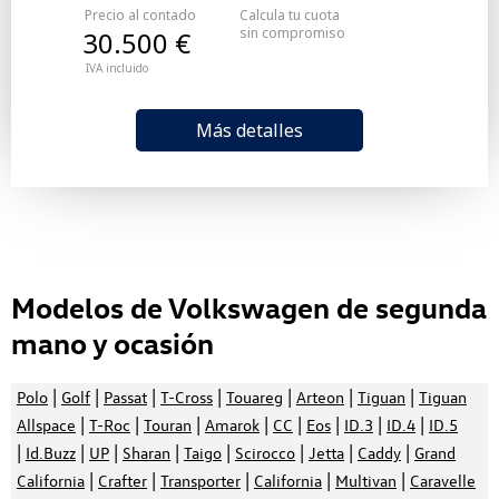
Precio al contado
Calcula tu cuota
sin compromiso
30.500 €
IVA incluido
Más detalles
Modelos de Volkswagen de segunda
mano y ocasión
|
|
|
|
|
|
|
Polo
Golf
Passat
T-Cross
Touareg
Arteon
Tiguan
Tiguan
|
|
|
|
|
|
|
|
Allspace
T-Roc
Touran
Amarok
CC
Eos
ID.3
ID.4
ID.5
|
|
|
|
|
|
|
|
Id.Buzz
UP
Sharan
Taigo
Scirocco
Jetta
Caddy
Grand
|
|
|
|
|
California
Crafter
Transporter
California
Multivan
Caravelle