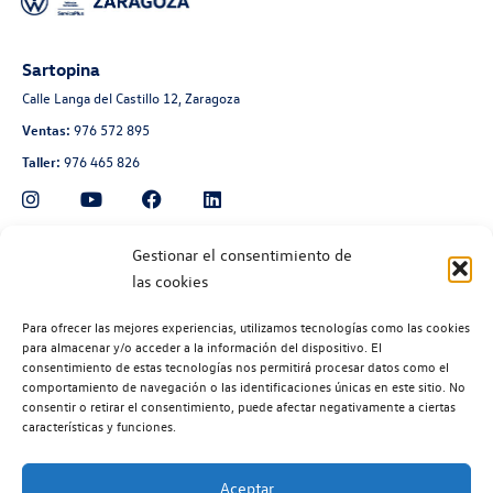
Sartopina
Calle Langa del Castillo 12, Zaragoza
Ventas:
976 572 895
Taller:
976 465 826
Automoción Aragonesa
Gestionar el consentimiento de
las cookies
Avenida de Navarra 135, Zaragoza
Ventas:
976 300 560
Para ofrecer las mejores experiencias, utilizamos tecnologías como las cookies
Taller:
976 300 563
para almacenar y/o acceder a la información del dispositivo. El
consentimiento de estas tecnologías nos permitirá procesar datos como el
Recambios:
976 300 564
comportamiento de navegación o las identificaciones únicas en este sitio. No
consentir o retirar el consentimiento, puede afectar negativamente a ciertas
características y funciones.
Aceptar