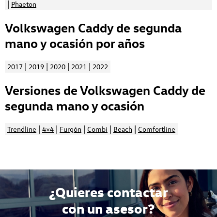
|
Phaeton
Volkswagen Caddy de segunda
mano y ocasión por años
|
|
|
|
2017
2019
2020
2021
2022
Versiones de Volkswagen Caddy de
segunda mano y ocasión
|
|
|
|
|
Trendline
4×4
Furgón
Combi
Beach
Comfortline
¿Quieres contactar
con un asesor?