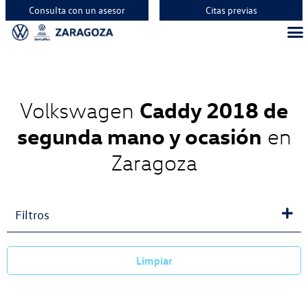
Consulta con un asesor
Citas previas
Vehíc
Vehí
Vehí
Caddy 2018 de
Volkswagen
segunda mano y ocasión
en
Zaragoza
Filtros
Limpiar