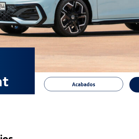
nt
Acabados
jos