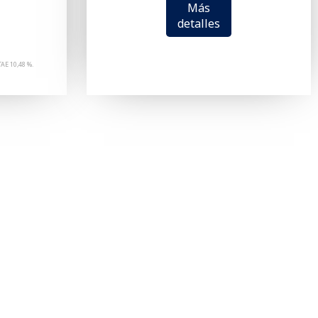
Más
detalles
TAE 10,48 %.