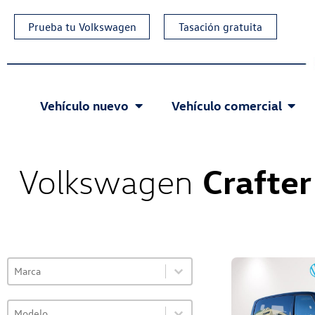
Prueba tu Volkswagen
Tasación gratuita
Vehículo nuevo
Vehículo comercial
Crafte
Volkswagen
Select content
VO Selector de marca
Select content
Select content
VO Selector de modelo