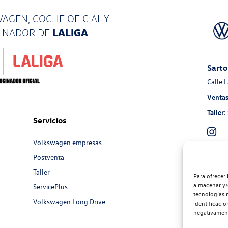
AGEN, COCHE OFICIAL Y
LALIGA
CINADOR
DE
Sarto
Calle 
Ventas
Taller:
Servicios
Volkswagen empresas
Postventa
Auto
Taller
Avenid
Para ofrecer 
almacenar y/
ServicePlus
Ventas
tecnologías 
Volkswagen Long Drive
Taller:
identificacio
negativamente
Recam