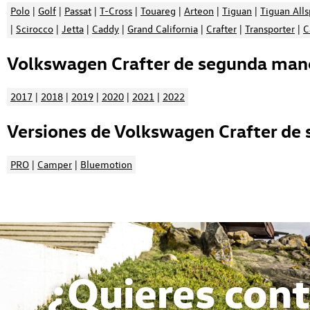
Polo
|
Golf
|
Passat
|
T-Cross
|
Touareg
|
Arteon
|
Tiguan
|
Tiguan All
|
Scirocco
|
Jetta
|
Caddy
|
Grand California
|
Crafter
|
Transporter
|
C
Volkswagen Crafter de segunda mano
2017
|
2018
|
2019
|
2020
|
2021
|
2022
Versiones de Volkswagen Crafter de
PRO
|
Camper
|
Bluemotion
¿Quieres cont