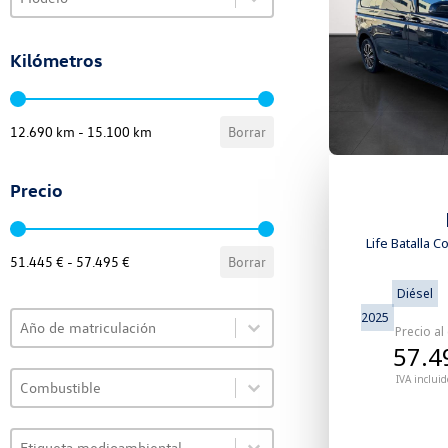
Select content
Kilómetros
VO Selector de kilómetros
12.690 km - 15.100 km
Borrar
Precio
VO Selector de precio
Life Batalla C
51.445 € - 57.495 €
Borrar
Diésel
Select content
VO Selector de año
2025
Precio al
Select content
57.4
Select content
VO Selector de combustible
IVA incluid
Select content
Select content
VO Selector de etiqueta
Select content