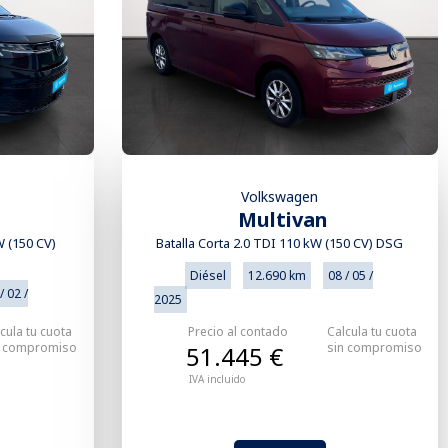
Volkswagen
Multivan
W (150 CV)
Batalla Corta 2.0 TDI 110 kW (150 CV) DSG
Diésel
12.690 km
08 / 05 /
/ 02 /
2025
cula tu cuota
Precio al contado
Calcula tu cuota
n compromiso
sin compromiso
51.445 €
IVA incluido