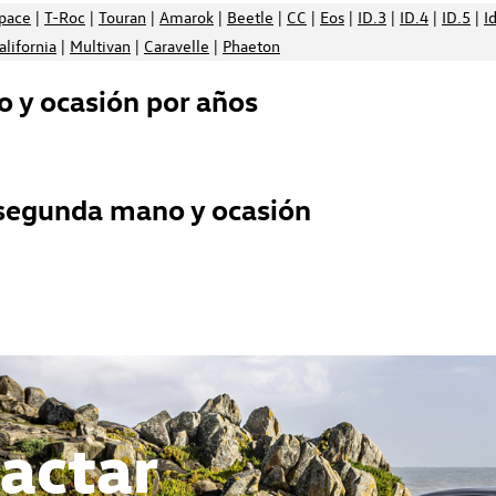
space
|
T-Roc
|
Touran
|
Amarok
|
Beetle
|
CC
|
Eos
|
ID.3
|
ID.4
|
ID.5
|
I
alifornia
|
Multivan
|
Caravelle
|
Phaeton
 y ocasión por años
 segunda mano y ocasión
actar