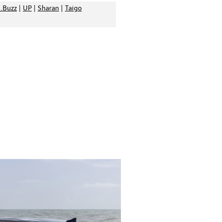
d.Buzz
|
UP
|
Sharan
|
Taigo