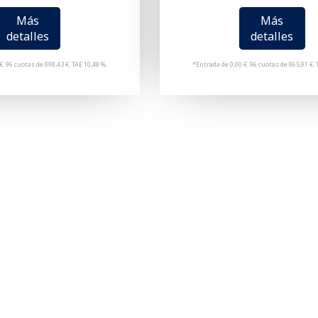
Más
Más
detalles
detalles
€. 96 cuotas de 898,43 €. TAE 10,48 %.
*Entrada de 0,00 €. 96 cuotas de 865,91 €. 