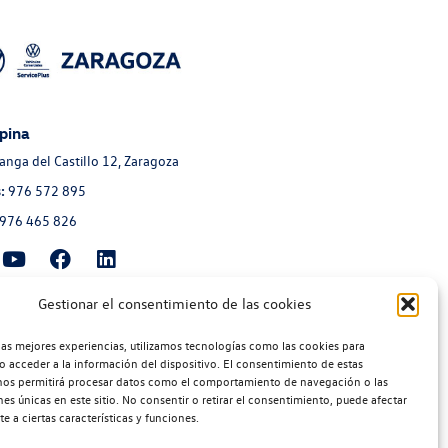
pina
Langa del Castillo 12, Zaragoza
:
976 572 895
976 465 826
Gestionar el consentimiento de las cookies
moción Aragonesa
a de Navarra 135, Zaragoza
las mejores experiencias, utilizamos tecnologías como las cookies para
o acceder a la información del dispositivo. El consentimiento de estas
:
976 300 560
nos permitirá procesar datos como el comportamiento de navegación o las
976 300 563
nes únicas en este sitio. No consentir o retirar el consentimiento, puede afectar
 a ciertas características y funciones.
bios:
976 300 564