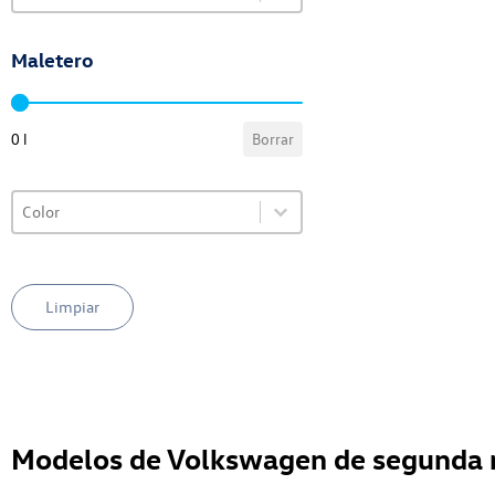
Maletero
VO Selector de maletero
0 l
Borrar
Select content
VO Selector de color
Select content
Limpiar
Modelos de Volkswagen de segunda 