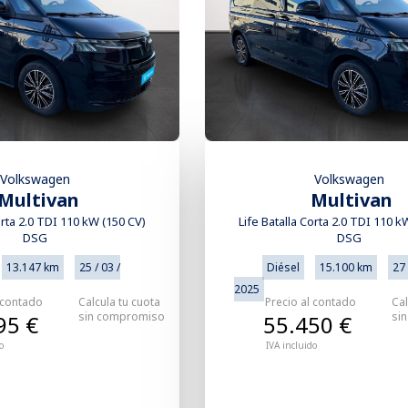
Volkswagen
Volkswagen
Multivan
Multivan
orta 2.0 TDI 110 kW (150 CV)
Life Batalla Corta 2.0 TDI 110 k
DSG
DSG
13.147 km
25 / 03 /
Diésel
15.100 km
27 
2025
 contado
Calcula tu cuota
Precio al contado
Cal
sin compromiso
si
95 €
55.450 €
o
IVA incluido