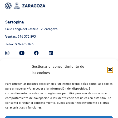
Sartopina
Calle Langa del Castillo 12, Zaragoza
Ventas:
976 572 895
Taller:
976 465 826
Automoción Aragonesa
Gestionar el consentimiento de
las cookies
Avenida de Navarra 135, Zaragoza
Ventas:
976 300 560
Para ofrecer las mejores experiencias, utilizamos tecnologías como las cookies
Taller:
976 300 563
para almacenar y/o acceder a la información del dispositivo. El
consentimiento de estas tecnologías nos permitirá procesar datos como el
Recambios:
976 300 564
comportamiento de navegación o las identificaciones únicas en este sitio. No
consentir o retirar el consentimiento, puede afectar negativamente a ciertas
características y funciones.