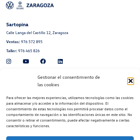
Sartopina
Calle Langa del Castillo 12, Zaragoza
Ventas:
976 572 895
Taller:
976 465 826
Automoción Aragonesa
Gestionar el consentimiento de
las cookies
Avenida de Navarra 135, Zaragoza
Ventas:
976 300 560
Para ofrecer las mejores experiencias, utilizamos tecnologías como las cookies
Taller:
976 300 563
para almacenar y/o acceder a la información del dispositivo. El
consentimiento de estas tecnologías nos permitirá procesar datos como el
Recambios:
976 300 564
comportamiento de navegación o las identificaciones únicas en este sitio. No
consentir o retirar el consentimiento, puede afectar negativamente a ciertas
características y funciones.