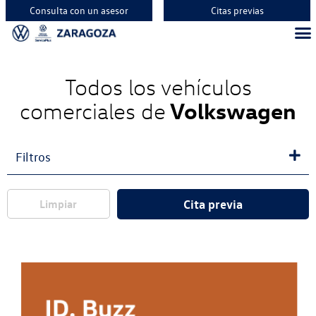
Consulta con un asesor
Citas previas
Vehíc
Vehí
Vehí
Todos los vehículos
Volkswagen
comerciales de
Filtros
Cita previa
Limpiar