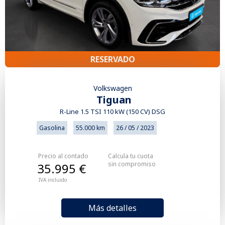
RESERVADO
Volkswagen
Tiguan
R-Line 1.5 TSI 110 kW (150 CV) DSG
Gasolina
55.000 km
26 / 05 / 2023
Precio al contado
Calcula tu cuota
sin compromiso
35.995 €
IVA incluido
Más detalles