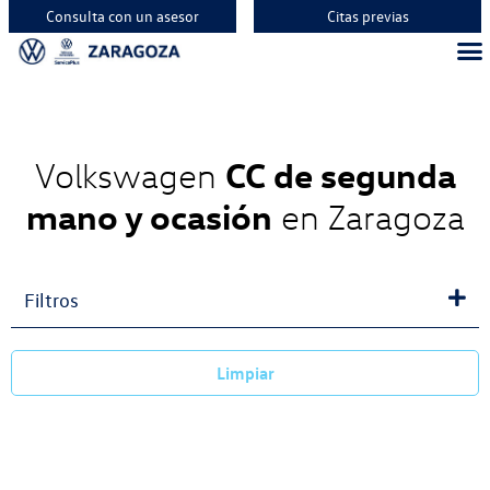
Consulta con un asesor
Citas previas
Vehíc
Vehí
Vehí
CC de segunda
Volkswagen
mano y ocasión
en Zaragoza
Filtros
Limpiar