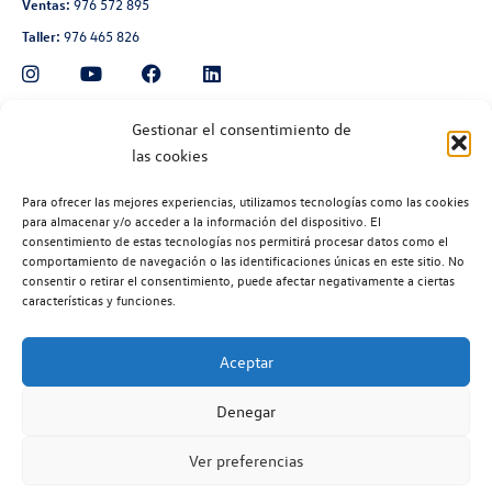
Ventas:
976 572 895
Taller:
976 465 826
Automoción Aragonesa
Gestionar el consentimiento de
las cookies
Avenida de Navarra 135, Zaragoza
Ventas:
976 300 560
Para ofrecer las mejores experiencias, utilizamos tecnologías como las cookies
Taller:
976 300 563
para almacenar y/o acceder a la información del dispositivo. El
consentimiento de estas tecnologías nos permitirá procesar datos como el
Recambios:
976 300 564
comportamiento de navegación o las identificaciones únicas en este sitio. No
consentir o retirar el consentimiento, puede afectar negativamente a ciertas
características y funciones.
Aceptar
©2026 | Volkswagen Zaragoza
| Aviso legal |
Política de privacidad |
Denegar
Política de cookies |
Código ético |
Volkswagen EU Data Act (Reglamento (EU) 2028/2854) |
Ver preferencias
Volkswagen Vehículos Comerciales EU Data Act (Reglamento (EU)