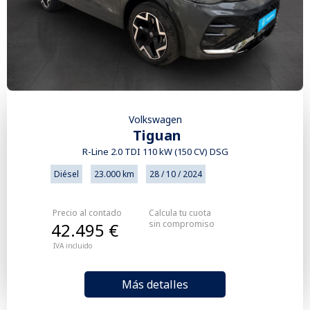
Volkswagen
Tiguan
R-Line 2.0 TDI 110 kW (150 CV) DSG
Diésel
23.000 km
28 / 10 / 2024
Precio al contado
Calcula tu cuota
sin compromiso
42.495 €
IVA incluido
Más detalles