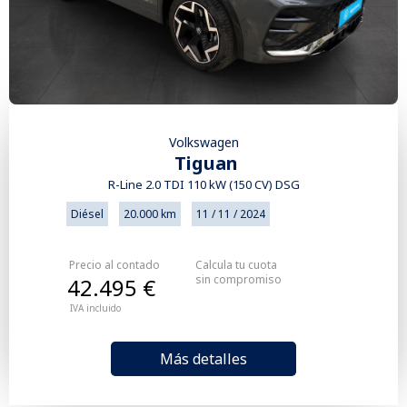
Volkswagen
Tiguan
R-Line 2.0 TDI 110 kW (150 CV) DSG
Diésel
20.000 km
11 / 11 / 2024
Precio al contado
Calcula tu cuota
sin compromiso
42.495 €
IVA incluido
Más detalles