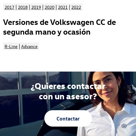
|
|
|
|
|
2017
2018
2019
2020
2021
2022
Versiones de Volkswagen CC de
segunda mano y ocasión
|
R-Line
Advance
¿Quieres contactar
con un asesor?
Contactar