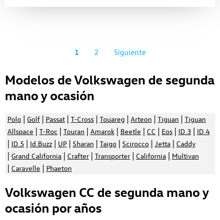
1
2
Siguiente
Modelos de Volkswagen de segunda
mano y ocasión
|
|
|
|
|
|
|
Polo
Golf
Passat
T-Cross
Touareg
Arteon
Tiguan
Tiguan
|
|
|
|
|
|
|
|
Allspace
T-Roc
Touran
Amarok
Beetle
CC
Eos
ID.3
ID.4
|
|
|
|
|
|
|
|
ID.5
Id.Buzz
UP
Sharan
Taigo
Scirocco
Jetta
Caddy
|
|
|
|
|
Grand California
Crafter
Transporter
California
Multivan
|
|
Caravelle
Phaeton
Volkswagen CC de segunda mano y
ocasión por años