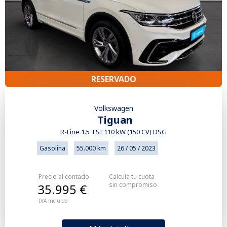
RESERVADO
Volkswagen
Tiguan
R-Line 1.5 TSI 110 kW (150 CV) DSG
Gasolina
55.000 km
26 / 05 / 2023
Precio al contado
Calcula tu cuota
sin compromiso
35.995 €
IVA incluido