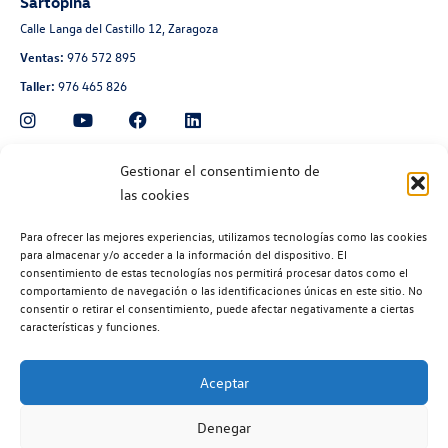
Sartopina
Calle Langa del Castillo 12, Zaragoza
Ventas:
976 572 895
Taller:
976 465 826
Automoción Aragonesa
Gestionar el consentimiento de
las cookies
Avenida de Navarra 135, Zaragoza
Ventas:
976 300 560
Para ofrecer las mejores experiencias, utilizamos tecnologías como las cookies
Taller:
976 300 563
para almacenar y/o acceder a la información del dispositivo. El
consentimiento de estas tecnologías nos permitirá procesar datos como el
Recambios:
976 300 564
comportamiento de navegación o las identificaciones únicas en este sitio. No
consentir o retirar el consentimiento, puede afectar negativamente a ciertas
características y funciones.
Aceptar
©2026 | Volkswagen Zaragoza
| Aviso legal |
Política de privacidad |
Denegar
Política de cookies |
Código ético |