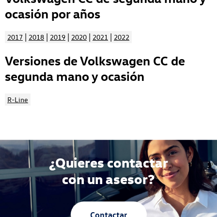
ocasión por años
|
|
|
|
|
2017
2018
2019
2020
2021
2022
Versiones de Volkswagen CC de
segunda mano y ocasión
R-Line
¿Quieres contactar
con un asesor?
Contactar