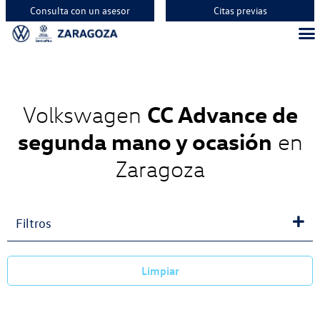
Consulta con un asesor
Citas previas
Vehíc
Vehí
Vehí
CC Advance de
Volkswagen
segunda mano y ocasión
en
Zaragoza
Filtros
Limpiar