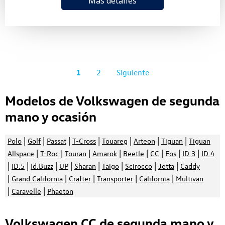
Más detalles
1
2
Siguiente
Modelos de Volkswagen de segunda
mano y ocasión
|
|
|
|
|
|
|
Polo
Golf
Passat
T-Cross
Touareg
Arteon
Tiguan
Tiguan
|
|
|
|
|
|
|
|
Allspace
T-Roc
Touran
Amarok
Beetle
CC
Eos
ID.3
ID.4
|
|
|
|
|
|
|
|
ID.5
Id.Buzz
UP
Sharan
Taigo
Scirocco
Jetta
Caddy
|
|
|
|
|
Grand California
Crafter
Transporter
California
Multivan
|
|
Caravelle
Phaeton
Volkswagen CC de segunda mano y