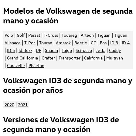
Modelos de Volkswagen de segunda
mano y ocasión
|
|
|
|
|
|
|
Polo
Golf
Passat
T-Cross
Touareg
Arteon
Tiguan
Tiguan
|
|
|
|
|
|
|
|
Allspace
T-Roc
Touran
Amarok
Beetle
CC
Eos
ID.3
ID.4
|
|
|
|
|
|
|
|
ID.5
Id.Buzz
UP
Sharan
Taigo
Scirocco
Jetta
Caddy
|
|
|
|
|
Grand California
Crafter
Transporter
California
Multivan
|
|
Caravelle
Phaeton
Volkswagen ID3 de segunda mano y
ocasión por años
|
2020
2021
Versiones de Volkswagen ID3 de
segunda mano y ocasión