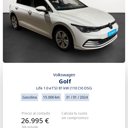
Volkswagen
Golf
Life 1.0 eTSI 81 kW (110 CV) DSG
Gasolina
15.000 km
31 / 01 / 2024
Precio al contado
Calcula tu cuota
sin compromiso
26.995 €
IVA incluido