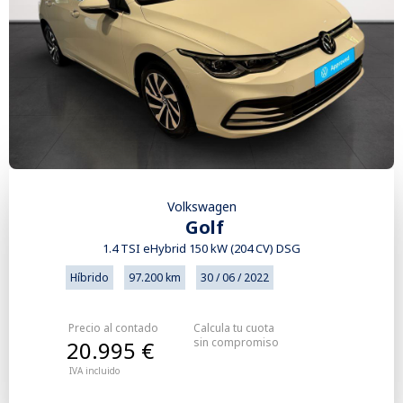
Volkswagen
Golf
1.4 TSI eHybrid 150 kW (204 CV) DSG
Híbrido
97.200 km
30 / 06 / 2022
Precio al contado
Calcula tu cuota
sin compromiso
20.995 €
IVA incluido