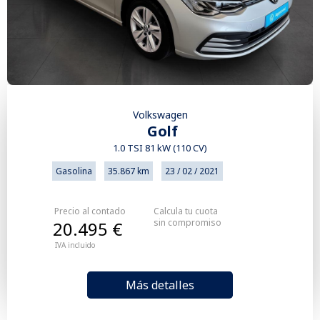
Volkswagen
Golf
1.0 TSI 81 kW (110 CV)
Gasolina
35.867 km
23 / 02 / 2021
Precio al contado
Calcula tu cuota
sin compromiso
20.495 €
IVA incluido
Más detalles