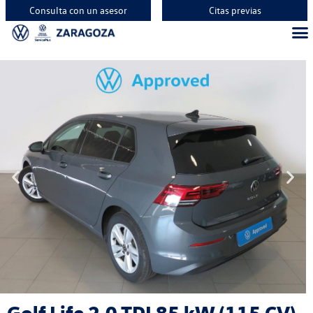
Consulta con un asesor
Citas previas
Vehíc
Vehí
Vehí
Golf Life 2.0 TDI 85 kW (115 CV)