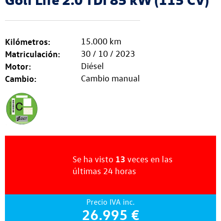
Kilómetros:
15.000 km
Matriculación:
30 / 10 / 2023
Motor:
Diésel
Cambio:
Cambio manual
13
Se ha visto
veces
en las
últimas
24 horas
Precio IVA inc.
26.995 €