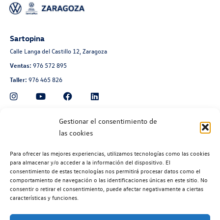
Sartopina
Calle Langa del Castillo 12, Zaragoza
Ventas:
976 572 895
Taller:
976 465 826
Automoción Aragonesa
Gestionar el consentimiento de
las cookies
Avenida de Navarra 135, Zaragoza
Ventas:
976 300 560
Para ofrecer las mejores experiencias, utilizamos tecnologías como las cookies
Taller:
976 300 563
para almacenar y/o acceder a la información del dispositivo. El
consentimiento de estas tecnologías nos permitirá procesar datos como el
Recambios:
976 300 564
comportamiento de navegación o las identificaciones únicas en este sitio. No
consentir o retirar el consentimiento, puede afectar negativamente a ciertas
características y funciones.