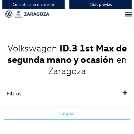
Consulta con un asesor
Citas previas
Vehíc
Vehí
Vehí
ID.3 1st Max de
Volkswagen
segunda mano y ocasión
en
Zaragoza
Filtros
Limpiar