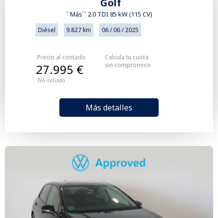
Golf
``Más`` 2.0 TDI 85 kW (115 CV)
Diésel
9.827 km
06 / 06 / 2025
Precio al contado
Calcula tu cuota
sin compromiso
27.995 €
IVA incluido
Más detalles