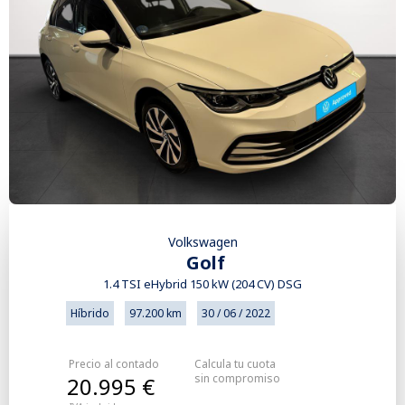
Volkswagen
Golf
1.4 TSI eHybrid 150 kW (204 CV) DSG
Híbrido
97.200 km
30 / 06 / 2022
Precio al contado
Calcula tu cuota
sin compromiso
20.995 €