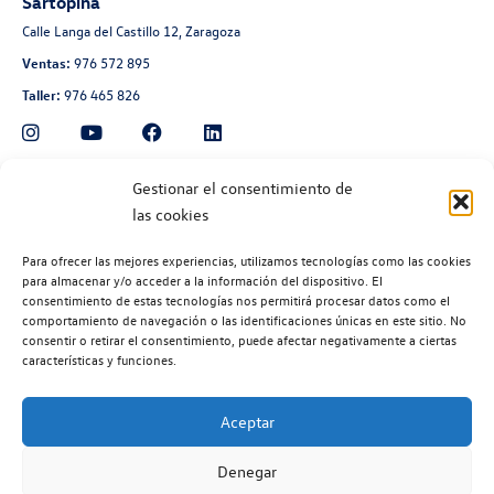
Sartopina
Calle Langa del Castillo 12, Zaragoza
Ventas:
976 572 895
Taller:
976 465 826
Automoción Aragonesa
Gestionar el consentimiento de
las cookies
Avenida de Navarra 135, Zaragoza
Ventas:
976 300 560
Para ofrecer las mejores experiencias, utilizamos tecnologías como las cookies
Taller:
976 300 563
para almacenar y/o acceder a la información del dispositivo. El
consentimiento de estas tecnologías nos permitirá procesar datos como el
Recambios:
976 300 564
comportamiento de navegación o las identificaciones únicas en este sitio. No
consentir o retirar el consentimiento, puede afectar negativamente a ciertas
características y funciones.
Aceptar
©2026 | Volkswagen Zaragoza
| Aviso legal |
Política de privacidad |
Denegar
Política de cookies |
Código ético |