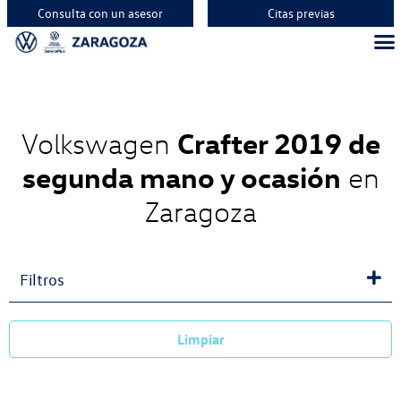
Consulta con un asesor
Citas previas
Vehíc
Vehí
Vehí
Crafter 2019 de
Volkswagen
segunda mano y ocasión
en
Zaragoza
Filtros
Limpiar