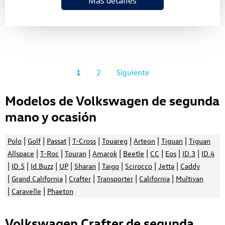
Más detalles
1
2
Siguiente
Modelos de Volkswagen de segunda
mano y ocasión
|
|
|
|
|
|
|
Polo
Golf
Passat
T-Cross
Touareg
Arteon
Tiguan
Tiguan
|
|
|
|
|
|
|
|
Allspace
T-Roc
Touran
Amarok
Beetle
CC
Eos
ID.3
ID.4
|
|
|
|
|
|
|
|
ID.5
Id.Buzz
UP
Sharan
Taigo
Scirocco
Jetta
Caddy
|
|
|
|
|
Grand California
Crafter
Transporter
California
Multivan
|
|
Caravelle
Phaeton
Volkswagen Crafter de segunda