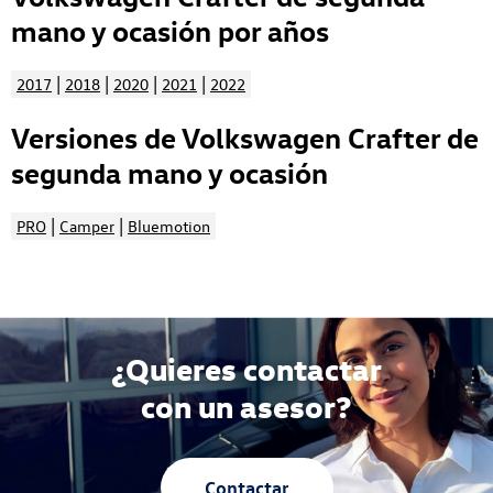
mano y ocasión por años
|
|
|
|
2017
2018
2020
2021
2022
Versiones de Volkswagen Crafter de
segunda mano y ocasión
|
|
PRO
Camper
Bluemotion
¿Quieres contactar
con un asesor?
Contactar