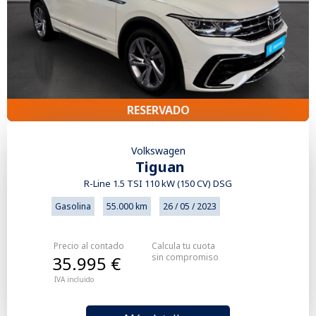
RESERVADO
Volkswagen
Tiguan
R-Line 1.5 TSI 110 kW (150 CV) DSG
Gasolina
55.000 km
26 / 05 / 2023
Precio al contado
Calcula tu cuota
sin compromiso
35.995 €
IVA incluido