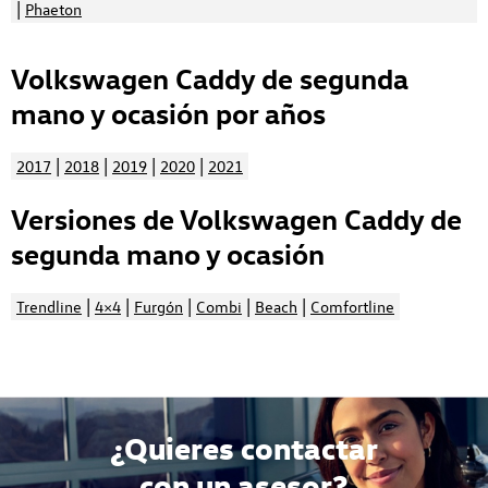
|
Phaeton
Volkswagen Caddy de segunda
mano y ocasión por años
|
|
|
|
2017
2018
2019
2020
2021
Versiones de Volkswagen Caddy de
segunda mano y ocasión
|
|
|
|
|
Trendline
4×4
Furgón
Combi
Beach
Comfortline
¿Quieres contactar
con un asesor?