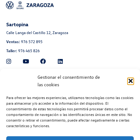
Sartopina
Calle Langa del Castillo 12, Zaragoza
Ventas:
976 572 895
Taller:
976 465 826
Automoción Aragonesa
Gestionar el consentimiento de
las cookies
Avenida de Navarra 135, Zaragoza
Ventas:
976 300 560
Para ofrecer las mejores experiencias, utilizamos tecnologías como las cookies
Taller:
976 300 563
para almacenar y/o acceder a la información del dispositivo. El
consentimiento de estas tecnologías nos permitirá procesar datos como el
Recambios:
976 300 564
comportamiento de navegación o las identificaciones únicas en este sitio. No
consentir o retirar el consentimiento, puede afectar negativamente a ciertas
características y funciones.