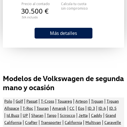
Precio al contado
Calcula tu cuota
sin compromiso
30.500 €
IVA incluido
Más detalles
Modelos de Volkswagen de segunda
mano y ocasión
|
|
|
|
|
|
|
Polo
Golf
Passat
T-Cross
Touareg
Arteon
Tiguan
Tiguan
|
|
|
|
|
|
|
|
Allspace
T-Roc
Touran
Amarok
CC
Eos
ID.3
ID.4
ID.5
|
|
|
|
|
|
|
|
Id.Buzz
UP
Sharan
Taigo
Scirocco
Jetta
Caddy
Grand
|
|
|
|
|
California
Crafter
Transporter
California
Multivan
Caravelle