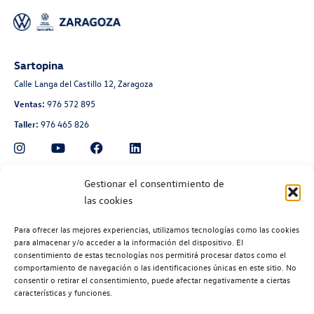
Sartopina
Calle Langa del Castillo 12, Zaragoza
Ventas:
976 572 895
Taller:
976 465 826
Automoción Aragonesa
Gestionar el consentimiento de
las cookies
Avenida de Navarra 135, Zaragoza
Ventas:
976 300 560
Para ofrecer las mejores experiencias, utilizamos tecnologías como las cookies
Taller:
976 300 563
para almacenar y/o acceder a la información del dispositivo. El
consentimiento de estas tecnologías nos permitirá procesar datos como el
Recambios:
976 300 564
comportamiento de navegación o las identificaciones únicas en este sitio. No
consentir o retirar el consentimiento, puede afectar negativamente a ciertas
características y funciones.