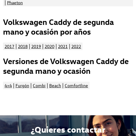
|
Phaeton
Volkswagen Caddy de segunda
mano y ocasión por años
|
|
|
|
|
2017
2018
2019
2020
2021
2022
Versiones de Volkswagen Caddy de
segunda mano y ocasión
|
|
|
|
4×4
Furgón
Combi
Beach
Comfortline
¿Quieres contactar