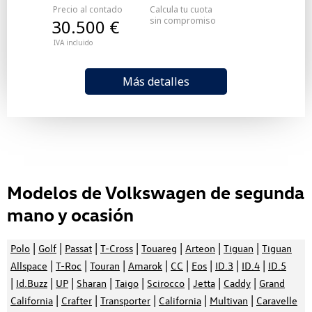
Precio al contado
Calcula tu cuota
sin compromiso
30.500 €
IVA incluido
Más detalles
Modelos de Volkswagen de segunda
mano y ocasión
|
|
|
|
|
|
|
Polo
Golf
Passat
T-Cross
Touareg
Arteon
Tiguan
Tiguan
|
|
|
|
|
|
|
|
Allspace
T-Roc
Touran
Amarok
CC
Eos
ID.3
ID.4
ID.5
|
|
|
|
|
|
|
|
Id.Buzz
UP
Sharan
Taigo
Scirocco
Jetta
Caddy
Grand
|
|
|
|
|
California
Crafter
Transporter
California
Multivan
Caravelle