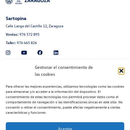
Sartopina
Calle Langa del Castillo 12, Zaragoza
Ventas:
976 572 895
Taller:
976 465 826
Automoción Aragonesa
Gestionar el consentimiento de
las cookies
Avenida de Navarra 135, Zaragoza
Ventas:
976 300 560
Para ofrecer las mejores experiencias, utilizamos tecnologías como las cookies
Taller:
976 300 563
para almacenar y/o acceder a la información del dispositivo. El
consentimiento de estas tecnologías nos permitirá procesar datos como el
Recambios:
976 300 564
comportamiento de navegación o las identificaciones únicas en este sitio. No
consentir o retirar el consentimiento, puede afectar negativamente a ciertas
características y funciones.
Aceptar