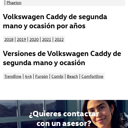
|
Phaeton
Volkswagen Caddy de segunda
mano y ocasión por años
|
|
|
|
2018
2019
2020
2021
2022
Versiones de Volkswagen Caddy de
segunda mano y ocasión
|
|
|
|
|
Trendline
4×4
Furgón
Combi
Beach
Comfortline
¿Quieres contactar
con un asesor?