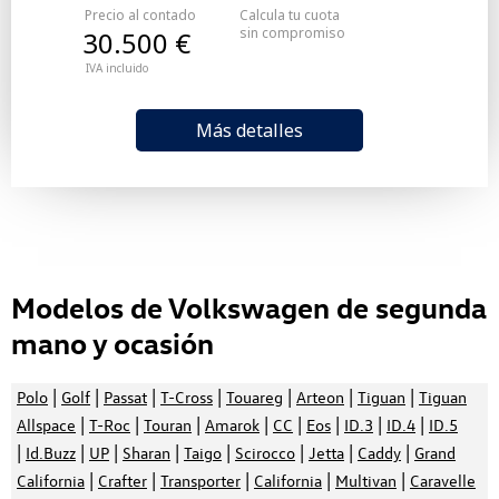
Precio al contado
Calcula tu cuota
sin compromiso
30.500 €
IVA incluido
Más detalles
Modelos de Volkswagen de segunda
mano y ocasión
|
|
|
|
|
|
|
Polo
Golf
Passat
T-Cross
Touareg
Arteon
Tiguan
Tiguan
|
|
|
|
|
|
|
|
Allspace
T-Roc
Touran
Amarok
CC
Eos
ID.3
ID.4
ID.5
|
|
|
|
|
|
|
|
Id.Buzz
UP
Sharan
Taigo
Scirocco
Jetta
Caddy
Grand
|
|
|
|
|
California
Crafter
Transporter
California
Multivan
Caravelle