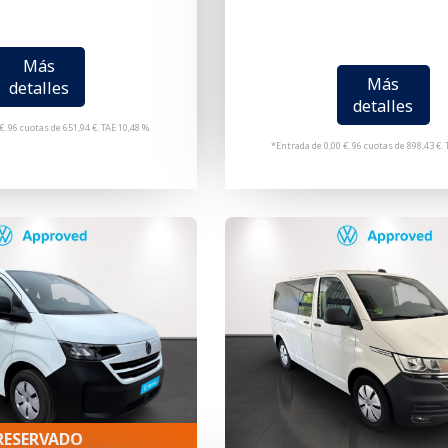
Más
Más
detalles
detalles
€. 96 cuotas de 651,94 €. TAE 10,48 %.
*Entrada de 0,00 €. 96 cuotas de 898,43 €. 
RESERVADO