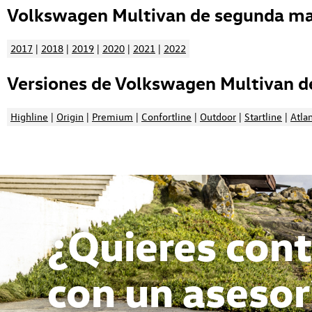
Volkswagen Multivan de segunda man
2017
|
2018
|
2019
|
2020
|
2021
|
2022
Versiones de Volkswagen Multivan d
Highline
|
Origin
|
Premium
|
Confortline
|
Outdoor
|
Startline
|
Atlan
¿Quieres cont
con un asesor