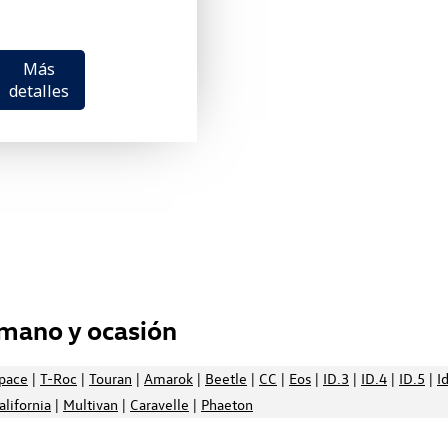
Más
detalles
mano y ocasión
space
|
T-Roc
|
Touran
|
Amarok
|
Beetle
|
CC
|
Eos
|
ID.3
|
ID.4
|
ID.5
|
I
alifornia
|
Multivan
|
Caravelle
|
Phaeton