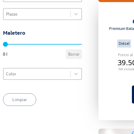
Select content
VO Selector de plazas
Select content
Premium Batal
Maletero
Diésel
VO Selector de maletero
0 l
Borrar
Precio al
39.5
IVA incluid
Select content
VO Selector de color
Select content
Limpiar