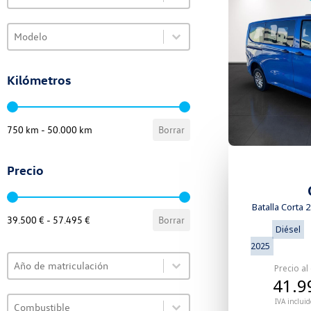
Select content
Select content
VO Selector de modelo
Select content
Kilómetros
VO Selector de kilómetros
750 km - 50.000 km
Borrar
Precio
VO Selector de precio
Batalla Corta 
39.500 € - 57.495 €
Borrar
Diésel
2025
Select content
VO Selector de año
Precio al
Select content
41.9
Select content
VO Selector de combustible
IVA incluid
Select content