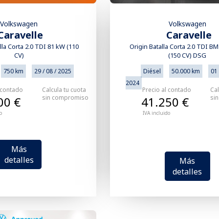
Volkswagen
Volkswagen
Caravelle
Caravelle
la Corta 2.0 TDI 81 kW (110
Origin Batalla Corta 2.0 TDI B
CV)
(150 CV) DSG
750 km
29 / 08 / 2025
Diésel
50.000 km
01 
2024
 contado
Calcula tu cuota
Precio al contado
Cal
sin compromiso
si
00 €
41.250 €
o
IVA incluido
Más
detalles
Más
detalles