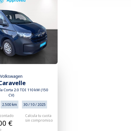
Volkswagen
Caravelle
a Corta 2.0 TDI 110 kW (150
CV)
2.500 km
30 / 10 / 2025
 contado
Calcula tu cuota
sin compromiso
00 €
o