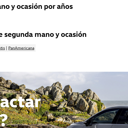
o y ocasión por años
e segunda mano y ocasión
tis
|
PanAmericana
actar
?