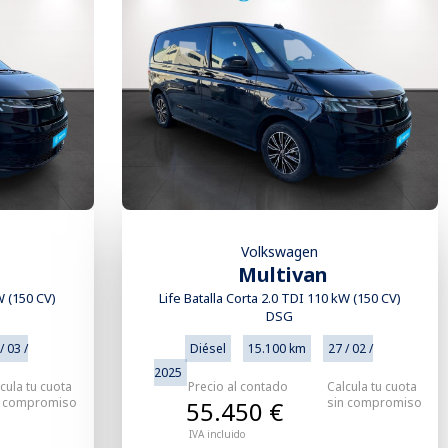
Volkswagen
Multivan
W (150 CV)
Life Batalla Corta 2.0 TDI 110 kW (150 CV)
DSG
/ 03 /
Diésel
15.100 km
27 / 02 /
2025
cula tu cuota
Precio al contado
Calcula tu cuota
n compromiso
sin compromiso
55.450 €
IVA incluido