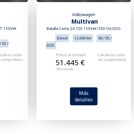
Volkswagen
Multivan
MT 110 kW
Batalla Corta 2.0 TDI 110 kW (150 CV) DSG
Diésel
12.690 km
08 / 05 /
/ 02 /
2025
cula tu cuota
Precio al contado
Calcula tu cuota
n compromiso
sin compromiso
51.445 €
IVA incluido
Más
detalles