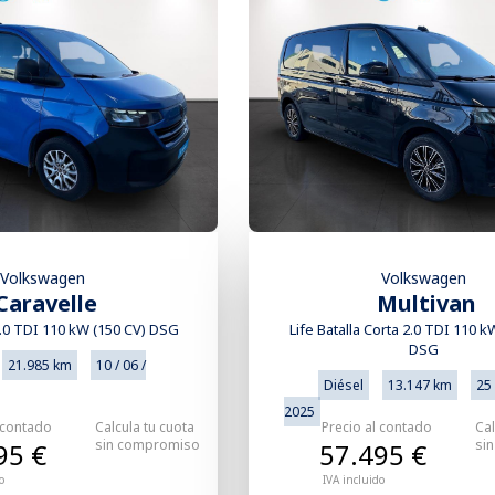
Volkswagen
Volkswagen
Caravelle
Multivan
2.0 TDI 110 kW (150 CV) DSG
Life Batalla Corta 2.0 TDI 110 k
DSG
21.985 km
10 / 06 /
Diésel
13.147 km
25 
2025
 contado
Calcula tu cuota
Precio al contado
Cal
sin compromiso
si
95 €
57.495 €
o
IVA incluido