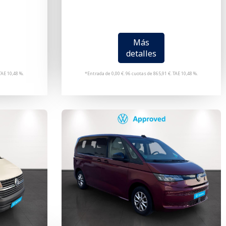
Más
detalles
TAE 10,48 %.
*Entrada de 0,00 €. 96 cuotas de 865,91 €. TAE 10,48 %.