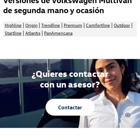
de segunda mano y ocasión
|
|
|
|
|
|
Highline
Origin
Trendline
Premium
Comfortline
Outdoor
|
|
Startline
Atlantis
PanAmericana
¿Quieres contactar
con un asesor?
Contactar