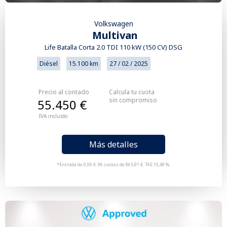
Volkswagen
Multivan
Life Batalla Corta 2.0 TDI 110 kW (150 CV) DSG
Diésel
15.100 km
27 / 02 / 2025
Precio al contado
Calcula tu cuota
sin compromiso
55.450 €
IVA incluido
Más detalles
*Entrada de 0,00 €. 96 cuotas de 865,91 €. TAE 10,48 %.