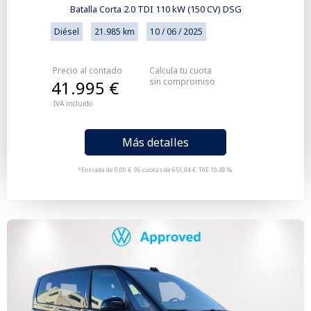
Batalla Corta 2.0 TDI 110 kW (150 CV) DSG
Diésel
21.985 km
10 / 06 / 2025
Precio al contado
Calcula tu cuota
sin compromiso
41.995 €
IVA incluido
Más detalles
*Entrada de 0,00 €. 96 cuotas de 651,94 €. TAE 10,48 %.