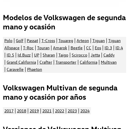
Modelos de Volkswagen de segunda
mano y ocasión
|
|
|
|
|
|
|
Polo
Golf
Passat
T-Cross
Touareg
Arteon
Tiguan
Tiguan
|
|
|
|
|
|
|
|
Allspace
T-Roc
Touran
Amarok
Beetle
CC
Eos
ID.3
ID.4
|
|
|
|
|
|
|
|
ID.5
Id.Buzz
UP
Sharan
Taigo
Scirocco
Jetta
Caddy
|
|
|
|
|
Grand California
Crafter
Transporter
California
Multivan
|
|
Caravelle
Phaeton
Volkswagen Multivan de segunda
mano y ocasión por años
|
|
|
|
|
|
2017
2018
2019
2021
2022
2023
2024
Versiones de Volkswagen Multivan