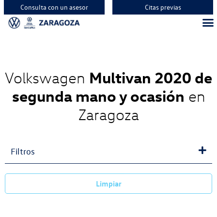
Consulta con un asesor
Citas previas
Vehíc
Vehí
Vehí
Multivan 2020 de
Volkswagen
segunda mano y ocasión
en
Zaragoza
Filtros
Limpiar