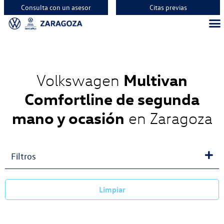
Consulta con un asesor
Citas previas
Vehíc
Vehí
Vehí
Multivan
Volkswagen
Comfortline de segunda
mano y ocasión
en Zaragoza
Filtros
Limpiar