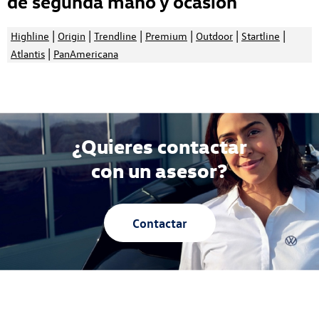
de segunda mano y ocasión
|
|
|
|
|
|
Highline
Origin
Trendline
Premium
Outdoor
Startline
|
Atlantis
PanAmericana
¿Quieres contactar
con un asesor?
Contactar