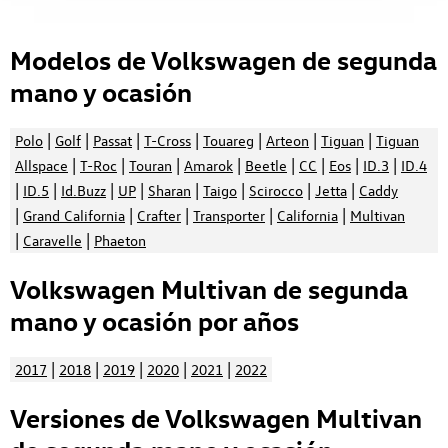
Modelos de Volkswagen de segunda
mano y ocasión
|
|
|
|
|
|
|
Polo
Golf
Passat
T-Cross
Touareg
Arteon
Tiguan
Tiguan
|
|
|
|
|
|
|
|
Allspace
T-Roc
Touran
Amarok
Beetle
CC
Eos
ID.3
ID.4
|
|
|
|
|
|
|
|
ID.5
Id.Buzz
UP
Sharan
Taigo
Scirocco
Jetta
Caddy
|
|
|
|
|
Grand California
Crafter
Transporter
California
Multivan
|
|
Caravelle
Phaeton
Volkswagen Multivan de segunda
mano y ocasión por años
|
|
|
|
|
2017
2018
2019
2020
2021
2022
Versiones de Volkswagen Multivan