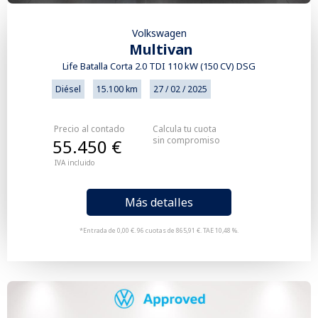
Volkswagen
Multivan
Life Batalla Corta 2.0 TDI 110 kW (150 CV) DSG
Diésel
15.100 km
27 / 02 / 2025
Precio al contado
Calcula tu cuota
sin compromiso
55.450 €
IVA incluido
Más detalles
*Entrada de 0,00 €. 96 cuotas de 865,91 €. TAE 10,48 %.