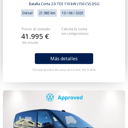
Batalla Corta 2.0 TDI 110 kW (150 CV) DSG
Diésel
21.985 km
10 / 06 / 2025
Precio al contado
Calcula tu cuota
sin compromiso
41.995 €
IVA incluido
Más detalles
*Entrada de 0,00 €. 96 cuotas de 651,94 €. TAE 10,48 %.