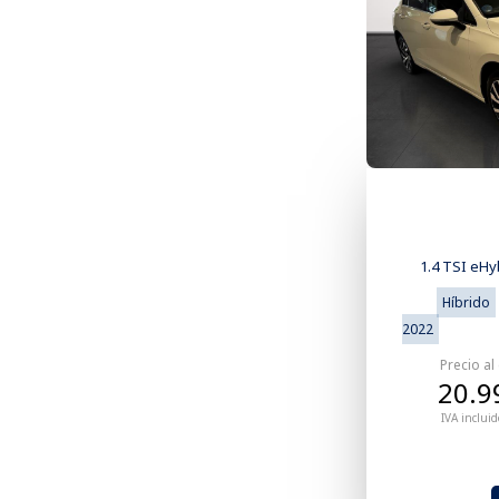
1.4 TSI eHy
Híbrido
2022
Precio al
20.9
IVA incluid