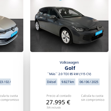
Volkswagen
Golf
)
``Más`` 2.0 TDI 85 kW (115 CV)
23 / 02 /
Diésel
9.827 km
06 / 06 / 2025
cula tu cuota
Precio al contado
Calcula tu cuota
n compromiso
sin compromiso
27.995 €
IVA incluido