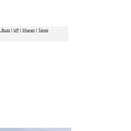
d.Buzz
|
UP
|
Sharan
|
Taigo