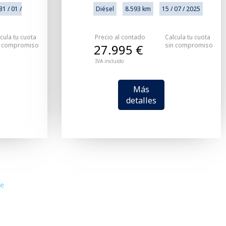
31 / 01 /
Diésel
8.593 km
15 / 07 / 2025
cula tu cuota
Precio al contado
Calcula tu cuota
n compromiso
sin compromiso
27.995 €
IVA incluido
Más
detalles
te