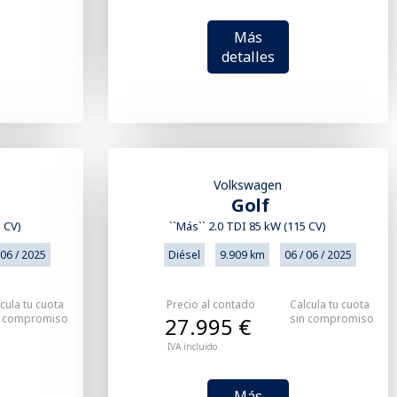
Más
detalles
Volkswagen
Golf
5 CV)
``Más`` 2.0 TDI 85 kW (115 CV)
 06 / 2025
Diésel
9.909 km
06 / 06 / 2025
cula tu cuota
Precio al contado
Calcula tu cuota
n compromiso
sin compromiso
27.995 €
IVA incluido
Más