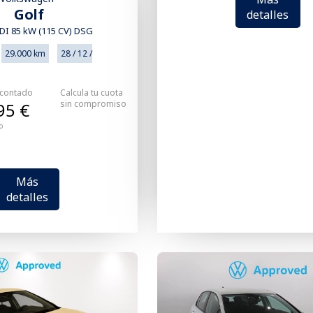
Golf
detalles
TDI 85 kW (115 CV) DSG
29.000 km
28 / 12 /
 contado
Calcula tu cuota
sin compromiso
95 €
o
Más
detalles