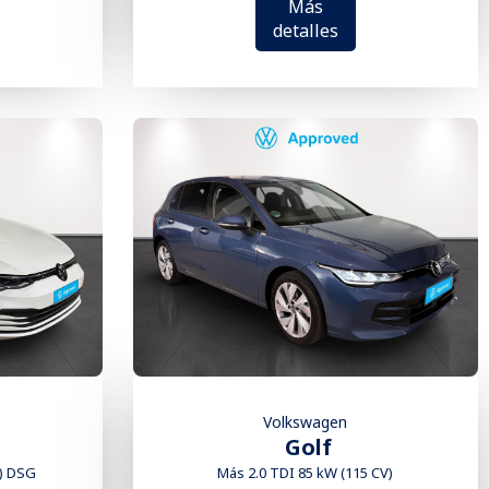
Más
detalles
Volkswagen
Golf
V) DSG
Más 2.0 TDI 85 kW (115 CV)