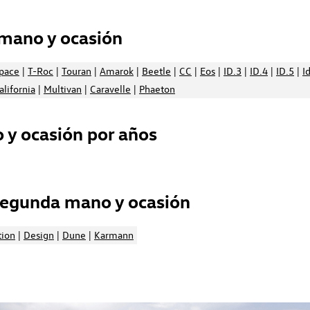
mano y ocasión
space
|
T-Roc
|
Touran
|
Amarok
|
Beetle
|
CC
|
Eos
|
ID.3
|
ID.4
|
ID.5
|
I
alifornia
|
Multivan
|
Caravelle
|
Phaeton
y ocasión por años
segunda mano y ocasión
tion
|
Design
|
Dune
|
Karmann