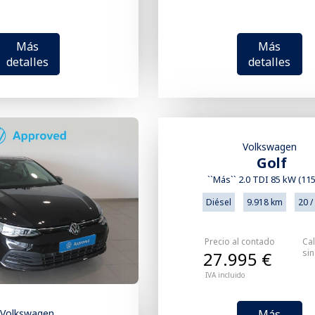
Más
Más
detalles
detalles
Volkswagen
Golf
``Más`` 2.0 TDI 85 kW (11
Diésel
9.918 km
20 /
Precio al contado
Cal
si
27.995 €
IVA incluido
Más
Volkswagen