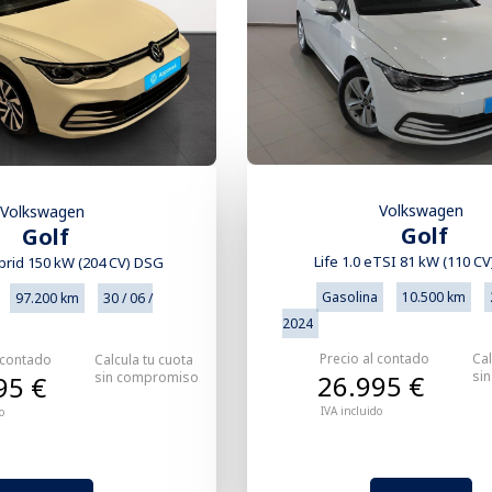
Volkswagen
Volkswagen
Golf
Golf
Life 1.0 eTSI 81 kW (110 C
brid 150 kW (204 CV) DSG
Gasolina
10.500 km
97.200 km
30 / 06 /
2024
Precio al contado
Cal
 contado
Calcula tu cuota
si
sin compromiso
26.995 €
95 €
IVA incluido
o