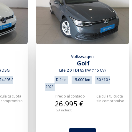
Volkswagen
Golf
V) DSG
Life 2.0 TDI 85 kW (115 CV)
24 / 05 /
Diésel
15.000 km
30 / 10 /
2023
cula tu cuota
Precio al contado
Calcula tu cuota
n compromiso
sin compromiso
26.995 €
IVA incluido