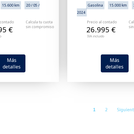
15.600 km
20 / 05 /
Gasolina
15.000 km
2024
 contado
Calcula tu cuota
Precio al contado
Cal
sin compromiso
si
95 €
26.995 €
o
IVA incluido
Más
Más
detalles
detalles
1
2
Siguien