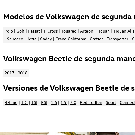
Modelos de Volkswagen de segunda 
Polo
|
Golf
|
Passat
|
T-Cross
|
Touareg
|
Arteon
|
Tiguan
|
Tiguan All
|
Scirocco
|
Jetta
|
Caddy
|
Grand California
|
Crafter
|
Transporter
|
C
Volkswagen Beetle de segunda mano 
2017
|
2018
Versiones de Volkswagen Beetle de 
R-Line
|
TDI
|
TSI
|
RSI
|
1.6
|
1.9
|
2.0
|
Red Edition
|
Sport
|
Connec