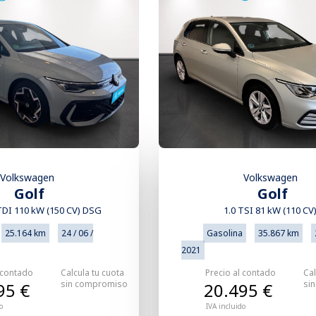
Volkswagen
Volkswagen
Golf
Golf
 TDI 110 kW (150 CV) DSG
1.0 TSI 81 kW (110 CV
25.164 km
24 / 06 /
Gasolina
35.867 km
2021
 contado
Calcula tu cuota
Precio al contado
Cal
sin compromiso
si
95 €
20.495 €
o
IVA incluido