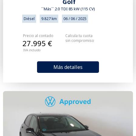
Golf
``Más`` 2.0 TDI 85 kW (115 CV)
Diésel
9.827 km
06 / 06 / 2025
Precio al contado
Calcula tu cuota
sin compromiso
27.995 €
IVA incluido
Más detalles