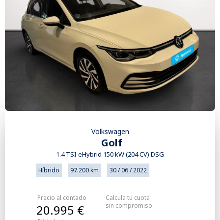
Volkswagen
Golf
1.4 TSI eHybrid 150 kW (204 CV) DSG
Híbrido
97.200 km
30 / 06 / 2022
Precio al contado
Calcula tu cuota
sin compromiso
20.995 €