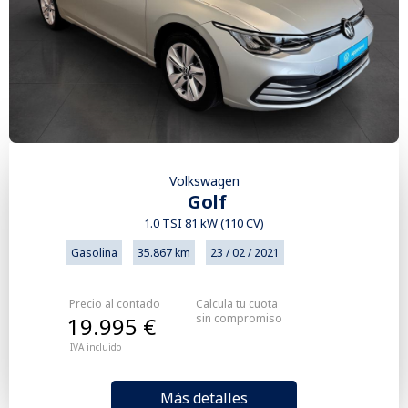
Volkswagen
Golf
1.0 TSI 81 kW (110 CV)
Gasolina
35.867 km
23 / 02 / 2021
Precio al contado
Calcula tu cuota
sin compromiso
19.995 €
IVA incluido
Más detalles