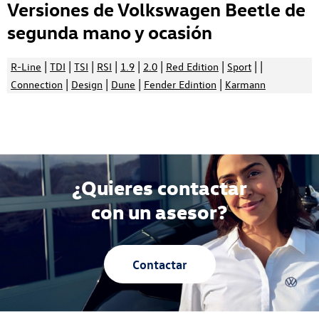
Versiones de Volkswagen Beetle de
segunda mano y ocasión
|
|
|
|
|
|
|
| |
R-Line
TDI
TSI
RSI
1.9
2.0
Red Edition
Sport
|
|
|
|
Connection
Design
Dune
Fender Edintion
Karmann
¿Quieres contactar
con un asesor?
Contactar