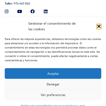
Taller:
976 465 826
Automoción Aragonesa
Gestionar el consentimiento de
las cookies
Avenida de Navarra 135, Zaragoza
Ventas:
976 300 560
Para ofrecer las mejores experiencias, utilizamos tecnologías como las cookies
Taller:
976 300 563
para almacenar y/o acceder a la información del dispositivo. El
consentimiento de estas tecnologías nos permitirá procesar datos como el
Recambios:
976 300 564
comportamiento de navegación o las identificaciones únicas en este sitio. No
consentir o retirar el consentimiento, puede afectar negativamente a ciertas
características y funciones.
Aceptar
©2026 | Volkswagen Zaragoza
| Aviso legal |
Política de privacidad |
Denegar
Política de cookies |
Código ético |
Volkswagen EU Data Act (Reglamento (EU) 2028/2854) |
Ver preferencias
Volkswagen Vehículos Comerciales EU Data Act (Reglamento (EU)
2028/2854)
Política de cookies
Política de privacidad
Aviso Legal