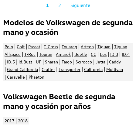
1
2
Siguiente
Modelos de Volkswagen de segunda
mano y ocasión
|
|
|
|
|
|
|
Polo
Golf
Passat
T-Cross
Touareg
Arteon
Tiguan
Tiguan
|
|
|
|
|
|
|
|
Allspace
T-Roc
Touran
Amarok
Beetle
CC
Eos
ID.3
ID.4
|
|
|
|
|
|
|
|
ID.5
Id.Buzz
UP
Sharan
Taigo
Scirocco
Jetta
Caddy
|
|
|
|
|
Grand California
Crafter
Transporter
California
Multivan
|
|
Caravelle
Phaeton
Volkswagen Beetle de segunda
mano y ocasión por años
|
2017
2018