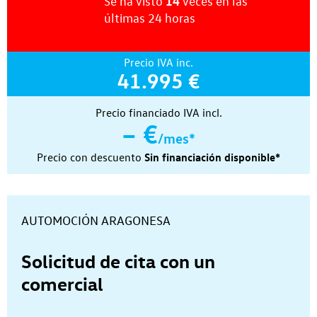
14
Se ha visto
veces
en las
últimas
24 horas
Precio IVA inc.
41.995 €
Precio financiado IVA incl.
– €
/mes*
Precio con descuento
Sin financiación disponible*
Concesionario:
AUTOMOCIÓN ARAGONESA
Solicitud de cita con un
comercial