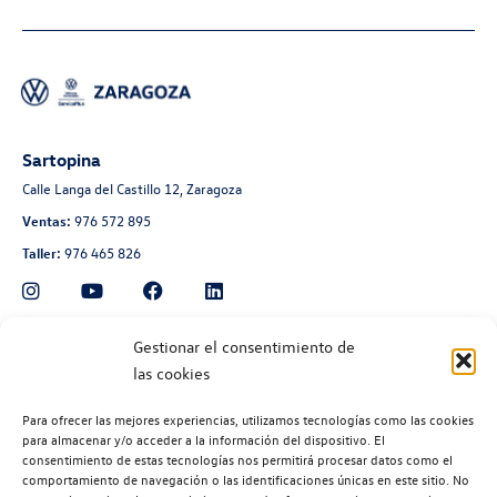
Sartopina
Calle Langa del Castillo 12, Zaragoza
Ventas:
976 572 895
Taller:
976 465 826
Automoción Aragonesa
Gestionar el consentimiento de
las cookies
Avenida de Navarra 135, Zaragoza
Ventas:
976 300 560
Para ofrecer las mejores experiencias, utilizamos tecnologías como las cookies
Taller:
976 300 563
para almacenar y/o acceder a la información del dispositivo. El
consentimiento de estas tecnologías nos permitirá procesar datos como el
Recambios:
976 300 564
comportamiento de navegación o las identificaciones únicas en este sitio. No