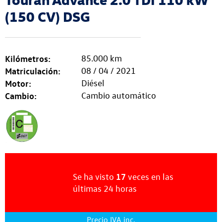
(150 CV) DSG
Kilómetros:
85.000 km
Matriculación:
08 / 04 / 2021
Motor:
Diésel
Cambio:
Cambio automático
17
Se ha visto
veces
en las
últimas
24 horas
Precio IVA inc.