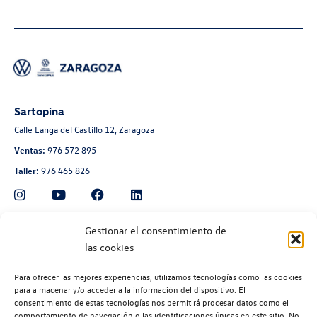
Sartopina
Calle Langa del Castillo 12, Zaragoza
Ventas:
976 572 895
Taller:
976 465 826
Automoción Aragonesa
Gestionar el consentimiento de
las cookies
Avenida de Navarra 135, Zaragoza
Ventas:
976 300 560
Para ofrecer las mejores experiencias, utilizamos tecnologías como las cookies
Taller:
976 300 563
para almacenar y/o acceder a la información del dispositivo. El
consentimiento de estas tecnologías nos permitirá procesar datos como el
Recambios:
976 300 564
comportamiento de navegación o las identificaciones únicas en este sitio. No