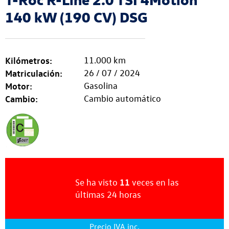
140 kW (190 CV) DSG
Kilómetros:
11.000 km
Matriculación:
26 / 07 / 2024
Motor:
Gasolina
Cambio:
Cambio automático
11
Se ha visto
veces
en las
últimas
24 horas
Precio IVA inc.