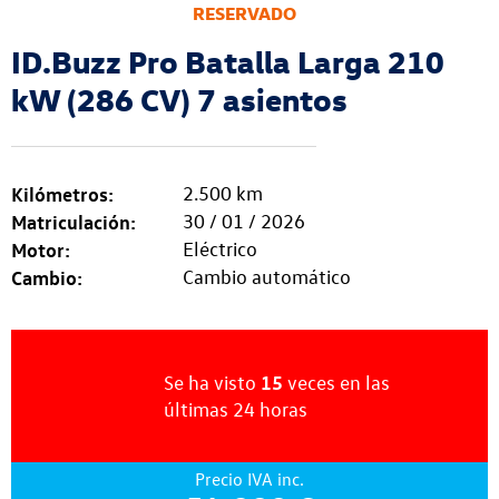
RESERVADO
ID.Buzz Pro Batalla Larga 210
kW (286 CV) 7 asientos
Kilómetros:
2.500 km
Matriculación:
30 / 01 / 2026
Motor:
Eléctrico
Cambio:
Cambio automático
15
Se ha visto
veces
en las
últimas
24 horas
Precio IVA inc.