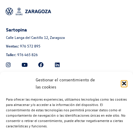
Sartopina
Calle Langa del Castillo 12, Zaragoza
Ventas:
976 572 895
Taller:
976 465 826
Automoción Aragonesa
Gestionar el consentimiento de
las cookies
Avenida de Navarra 135, Zaragoza
Ventas:
976 300 560
Para ofrecer las mejores experiencias, utilizamos tecnologías como las cookies
Taller:
976 300 563
para almacenar y/o acceder a la información del dispositivo. El
consentimiento de estas tecnologías nos permitirá procesar datos como el
Recambios:
976 300 564
comportamiento de navegación o las identificaciones únicas en este sitio. No
consentir o retirar el consentimiento, puede afectar negativamente a ciertas
características y funciones.