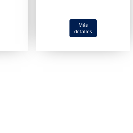
Más
detalles