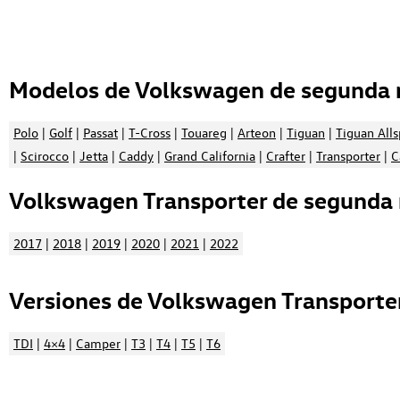
Modelos de Volkswagen de segunda 
Polo
|
Golf
|
Passat
|
T-Cross
|
Touareg
|
Arteon
|
Tiguan
|
Tiguan All
|
Scirocco
|
Jetta
|
Caddy
|
Grand California
|
Crafter
|
Transporter
|
C
Volkswagen Transporter de segunda 
2017
|
2018
|
2019
|
2020
|
2021
|
2022
Versiones de Volkswagen Transporte
TDI
|
4×4
|
Camper
|
T3
|
T4
|
T5
|
T6