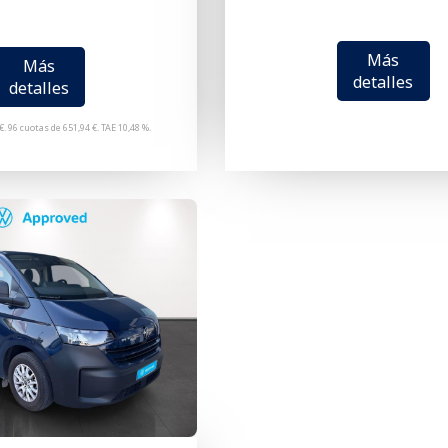
Más
Más
detalles
detalles
€. 96 cuotas de 651,94 €. TAE 10,48 %.