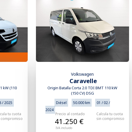
Volkswagen
Caravelle
81 kW (110
Origin Batalla Corta 2.0 TDI BMT 110 kW
(150 CV) DSG
8 / 2025
Diésel
50.000 km
01 / 02 /
2024
cula tu cuota
Precio al contado
Calcula tu cuota
n compromiso
sin compromiso
41.250 €
IVA incluido