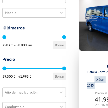
Select content
Select content
VO Selector de modelo
Select content
Kilómetros
VO Selector de kilómetros
750 km - 50.000 km
Borrar
Precio
VO Selector de precio
Batalla Corta 
39.500 € - 41.995 €
Borrar
Diésel
2025
Select content
VO Selector de año
Precio al
Select content
41.9
Select content
VO Selector de combustible
IVA incluid
Select content