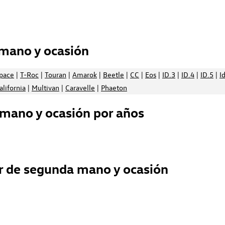
mano y ocasión
space
|
T-Roc
|
Touran
|
Amarok
|
Beetle
|
CC
|
Eos
|
ID.3
|
ID.4
|
ID.5
|
I
alifornia
|
Multivan
|
Caravelle
|
Phaeton
mano y ocasión por años
r de segunda mano y ocasión