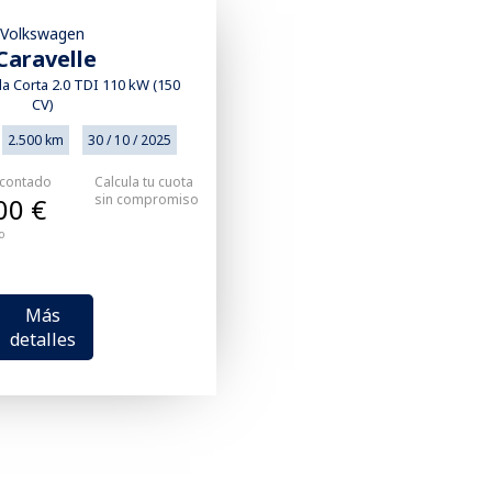
Volkswagen
Caravelle
a Corta 2.0 TDI 110 kW (150
CV)
2.500 km
30 / 10 / 2025
 contado
Calcula tu cuota
sin compromiso
00 €
o
Más
detalles