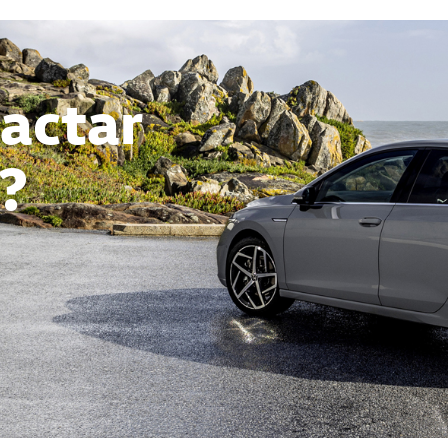
actar
?