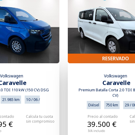
RESERVADO
Volkswagen
Volkswagen
Caravelle
Caravelle
2.0 TDI 110 kW (150 CV) DSG
Premium Batalla Corta 2.0 TDI 
CV)
21.985 km
10 / 06 /
Diésel
750 km
29 / 0
 contado
Calcula tu cuota
Precio al contado
Cal
sin compromiso
si
95 €
39.500 €
o
IVA incluido