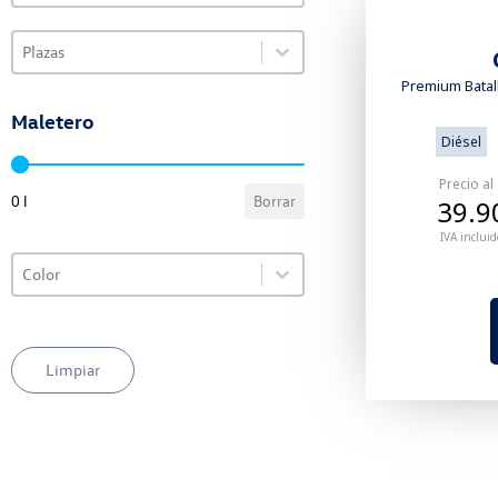
Select content
VO Selector de plazas
Select content
Premium Batall
Maletero
Diésel
VO Selector de maletero
Precio al
0 l
Borrar
39.9
IVA incluid
Select content
VO Selector de color
Select content
Limpiar