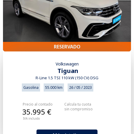
RESERVADO
Volkswagen
Tiguan
R-Line 1.5 TSI 110 kW (150 CV) DSG
Gasolina
55.000 km
26 / 05 / 2023
Precio al contado
Calcula tu cuota
sin compromiso
35.995 €
IVA incluido