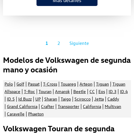
Más detalles
1
2
Siguiente
Modelos de Volkswagen de segunda
mano y ocasión
|
|
|
|
|
|
|
Polo
Golf
Passat
T-Cross
Touareg
Arteon
Tiguan
Tiguan
|
|
|
|
|
|
|
|
Allspace
T-Roc
Touran
Amarok
Beetle
CC
Eos
ID.3
ID.4
|
|
|
|
|
|
|
|
ID.5
Id.Buzz
UP
Sharan
Taigo
Scirocco
Jetta
Caddy
|
|
|
|
|
Grand California
Crafter
Transporter
California
Multivan
|
|
Caravelle
Phaeton
Volkswagen Touran de segunda