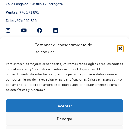
Calle Langa del Castillo 12, Zaragoza
Ventas:
976 572 895
Taller:
976 465 826
Automoción Aragonesa
Gestionar el consentimiento de
las cookies
Avenida de Navarra 135, Zaragoza
Ventas:
976 300 560
Para ofrecer las mejores experiencias, utilizamos tecnologías como las cookies
Taller:
976 300 563
para almacenar y/o acceder a la información del dispositivo. El
consentimiento de estas tecnologías nos permitirá procesar datos como el
Recambios:
976 300 564
comportamiento de navegación o las identificaciones únicas en este sitio. No
consentir o retirar el consentimiento, puede afectar negativamente a ciertas
características y funciones.
Aceptar
©2026 | Volkswagen Zaragoza
| Aviso legal |
Política de privacidad |
Denegar
Política de cookies |
Código ético |
Volkswagen EU Data Act (Reglamento (EU) 2028/2854) |