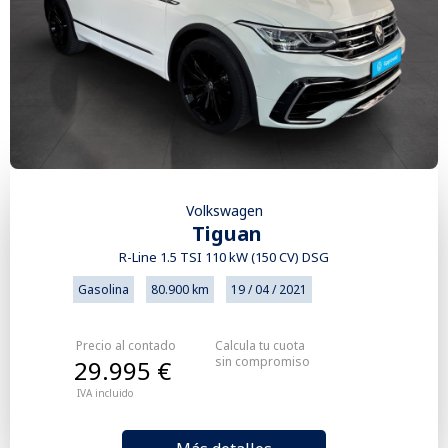
Volkswagen
Tiguan
R-Line 1.5 TSI 110 kW (150 CV) DSG
Gasolina
80.900 km
19 / 04 / 2021
Precio al contado
Calcula tu cuota
sin compromiso
29.995 €
IVA incluido