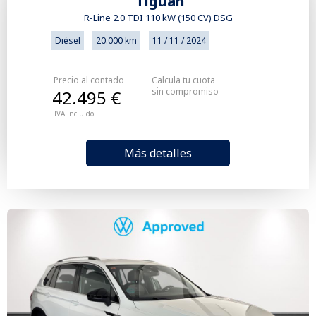
Tiguan
R-Line 2.0 TDI 110 kW (150 CV) DSG
Diésel
20.000 km
11 / 11 / 2024
Precio al contado
Calcula tu cuota
sin compromiso
42.495 €
IVA incluido
Más detalles