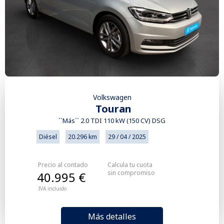
Volkswagen
Touran
``Más`` 2.0 TDI 110 kW (150 CV) DSG
Diésel
20.296 km
29 / 04 / 2025
Precio al contado
Calcula tu cuota
sin compromiso
40.995 €
IVA incluido
Más detalles