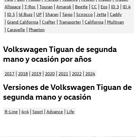
|
|
|
|
|
|
|
|
Allspace
T-Roc
Touran
Amarok
Beetle
CC
Eos
ID.3
ID.4
|
|
|
|
|
|
|
|
ID.5
Id.Buzz
UP
Sharan
Taigo
Scirocco
Jetta
Caddy
|
|
|
|
|
Grand California
Crafter
Transporter
California
Multivan
|
|
Caravelle
Phaeton
Volkswagen Tiguan de segunda
mano y ocasión por años
|
|
|
|
|
|
2017
2018
2019
2020
2021
2022
2024
Versiones de Volkswagen Tiguan de
segunda mano y ocasión
|
|
|
|
R-Line
4×4
Sport
Advance
Life