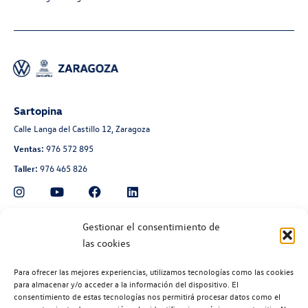
Sartopina
Calle Langa del Castillo 12, Zaragoza
Ventas:
976 572 895
Taller:
976 465 826
Automoción Aragonesa
Gestionar el consentimiento de
las cookies
Avenida de Navarra 135, Zaragoza
Ventas:
976 300 560
Para ofrecer las mejores experiencias, utilizamos tecnologías como las cookies
Taller:
976 300 563
para almacenar y/o acceder a la información del dispositivo. El
consentimiento de estas tecnologías nos permitirá procesar datos como el
Recambios:
976 300 564