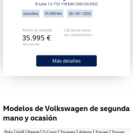
R-Line 1.5 TSI 110 kW (150 CV) DSG
Gasolina
55.000 km
26 / 05 / 2023
Precio al contado
Calcula tu cuota
sin compromiso
35.995 €
IVA incluido
Más detalles
Modelos de Volkswagen de segunda
mano y ocasión
|
|
|
|
|
|
|
Polo
Golf
Passat
T-Cross
Touareg
Arteon
Tiguan
Tiguan