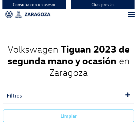
Consulta con un asesor
Citas previas
Vehíc
Vehí
Vehí
Tiguan 2023 de
Volkswagen
segunda mano y ocasión
en
Zaragoza
Filtros
Limpiar