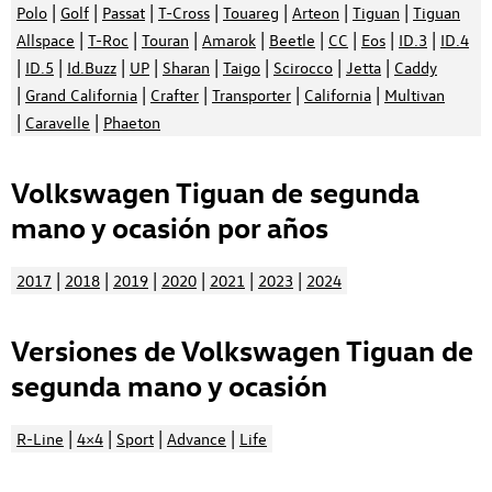
|
|
|
|
|
|
|
Polo
Golf
Passat
T-Cross
Touareg
Arteon
Tiguan
Tiguan
|
|
|
|
|
|
|
|
Allspace
T-Roc
Touran
Amarok
Beetle
CC
Eos
ID.3
ID.4
|
|
|
|
|
|
|
|
ID.5
Id.Buzz
UP
Sharan
Taigo
Scirocco
Jetta
Caddy
|
|
|
|
|
Grand California
Crafter
Transporter
California
Multivan
|
|
Caravelle
Phaeton
Volkswagen Tiguan de segunda
mano y ocasión por años
|
|
|
|
|
|
2017
2018
2019
2020
2021
2023
2024
Versiones de Volkswagen Tiguan de
segunda mano y ocasión
|
|
|
|
R-Line
4×4
Sport
Advance
Life