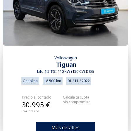
Volkswagen
Tiguan
Life 1.5 TSI 110 kW (150 CV) DSG
Gasolina
18.500 km
01 / 11 / 2022
Precio al contado
Calcula tu cuota
sin compromiso
30.995 €
IVA incluido
Más detalles