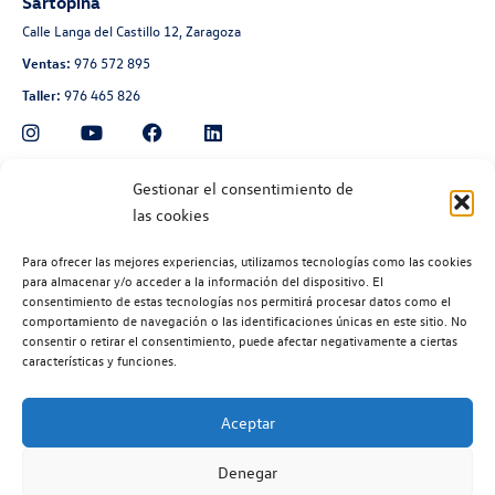
Sartopina
Calle Langa del Castillo 12, Zaragoza
Ventas:
976 572 895
Taller:
976 465 826
Automoción Aragonesa
Gestionar el consentimiento de
las cookies
Avenida de Navarra 135, Zaragoza
Ventas:
976 300 560
Para ofrecer las mejores experiencias, utilizamos tecnologías como las cookies
Taller:
976 300 563
para almacenar y/o acceder a la información del dispositivo. El
consentimiento de estas tecnologías nos permitirá procesar datos como el
Recambios:
976 300 564
comportamiento de navegación o las identificaciones únicas en este sitio. No
consentir o retirar el consentimiento, puede afectar negativamente a ciertas
características y funciones.
Aceptar
©2026 | Volkswagen Zaragoza
| Aviso legal |
Política de privacidad |
Denegar
Política de cookies |
Código ético |