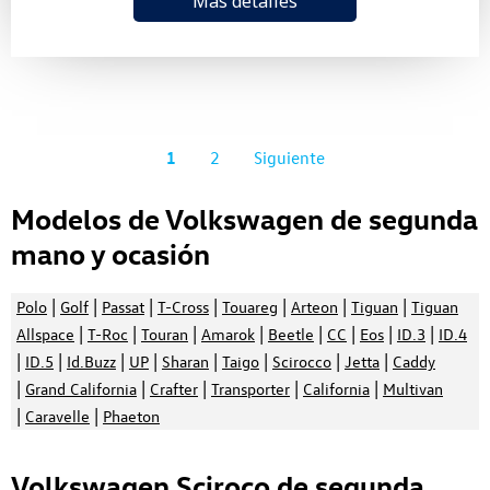
Más detalles
1
2
Siguiente
Modelos de Volkswagen de segunda
mano y ocasión
|
|
|
|
|
|
|
Polo
Golf
Passat
T-Cross
Touareg
Arteon
Tiguan
Tiguan
|
|
|
|
|
|
|
|
Allspace
T-Roc
Touran
Amarok
Beetle
CC
Eos
ID.3
ID.4
|
|
|
|
|
|
|
|
ID.5
Id.Buzz
UP
Sharan
Taigo
Scirocco
Jetta
Caddy
|
|
|
|
|
Grand California
Crafter
Transporter
California
Multivan
|
|
Caravelle
Phaeton
Volkswagen Sciroco de segunda