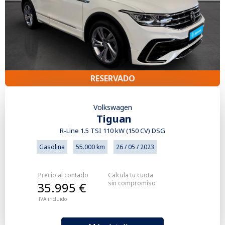
RESERVADO
Volkswagen
Tiguan
R-Line 1.5 TSI 110 kW (150 CV) DSG
Gasolina
55.000 km
26 / 05 / 2023
Precio al contado
Calcula tu cuota
sin compromiso
35.995 €
IVA incluido