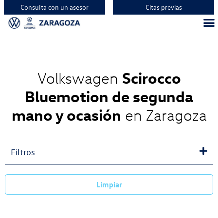
Consulta con un asesor
Citas previas
Vehíc
Vehí
Vehí
Scirocco
Volkswagen
Bluemotion de segunda
mano y ocasión
en Zaragoza
Filtros
Limpiar