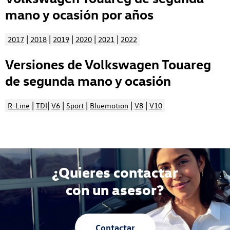
mano y ocasión por años
|
|
|
|
|
2017
2018
2019
2020
2021
2022
Versiones de Volkswagen Touareg
de segunda mano y ocasión
|
|
|
|
|
|
R-Line
TDI
V6
Sport
Bluemotion
V8
V10
¿Quieres contactar
con un asesor?
Contactar