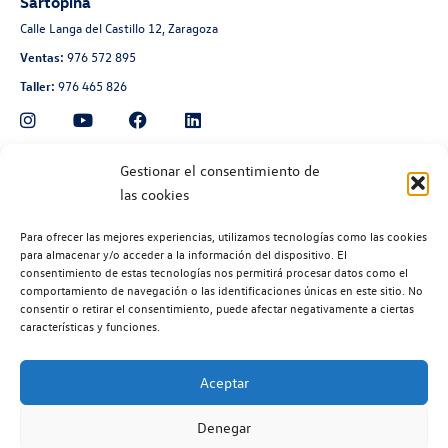
Sartopina
Calle Langa del Castillo 12, Zaragoza
Ventas:
976 572 895
Taller:
976 465 826
Automoción Aragonesa
Gestionar el consentimiento de
las cookies
Avenida de Navarra 135, Zaragoza
Ventas:
976 300 560
Para ofrecer las mejores experiencias, utilizamos tecnologías como las cookies
Taller:
976 300 563
para almacenar y/o acceder a la información del dispositivo. El
consentimiento de estas tecnologías nos permitirá procesar datos como el
Recambios:
976 300 564
comportamiento de navegación o las identificaciones únicas en este sitio. No
consentir o retirar el consentimiento, puede afectar negativamente a ciertas
características y funciones.
Aceptar
©2026 | Volkswagen Zaragoza
| Aviso legal |
Política de privacidad |
Denegar
Política de cookies |
Código ético |