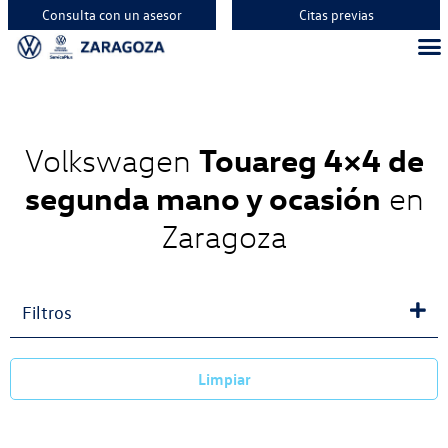
Consulta con un asesor
Citas previas
Vehíc
Vehí
Vehí
Touareg 4×4 de
Volkswagen
segunda mano y ocasión
en
Zaragoza
Filtros
Limpiar