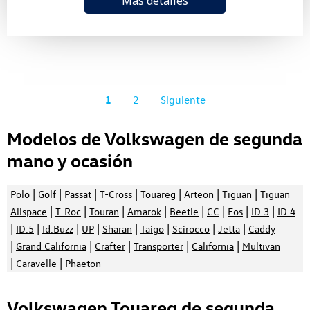
Más detalles
1
2
Siguiente
Modelos de Volkswagen de segunda
mano y ocasión
|
|
|
|
|
|
|
Polo
Golf
Passat
T-Cross
Touareg
Arteon
Tiguan
Tiguan
|
|
|
|
|
|
|
|
Allspace
T-Roc
Touran
Amarok
Beetle
CC
Eos
ID.3
ID.4
|
|
|
|
|
|
|
|
ID.5
Id.Buzz
UP
Sharan
Taigo
Scirocco
Jetta
Caddy
|
|
|
|
|
Grand California
Crafter
Transporter
California
Multivan
|
|
Caravelle
Phaeton
Volkswagen Touareg de segunda