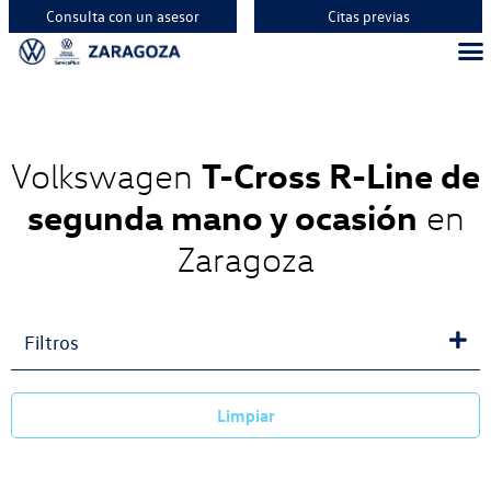
Consulta con un asesor
Citas previas
Vehíc
Vehí
Vehí
T-Cross R-Line de
Volkswagen
segunda mano y ocasión
en
Zaragoza
Filtros
Limpiar