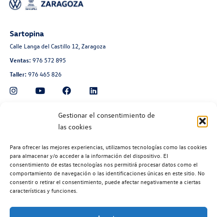
Sartopina
Calle Langa del Castillo 12, Zaragoza
Ventas:
976 572 895
Taller:
976 465 826
Automoción Aragonesa
Gestionar el consentimiento de
las cookies
Avenida de Navarra 135, Zaragoza
Ventas:
976 300 560
Para ofrecer las mejores experiencias, utilizamos tecnologías como las cookies
Taller:
976 300 563
para almacenar y/o acceder a la información del dispositivo. El
consentimiento de estas tecnologías nos permitirá procesar datos como el
Recambios:
976 300 564
comportamiento de navegación o las identificaciones únicas en este sitio. No
consentir o retirar el consentimiento, puede afectar negativamente a ciertas
características y funciones.