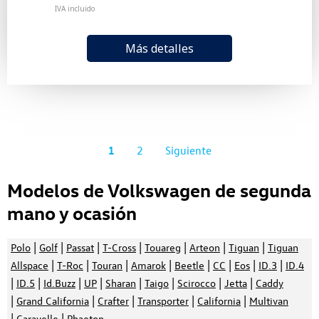
IVA incluido
Más detalles
1
2
Siguiente
Modelos de Volkswagen de segunda
mano y ocasión
|
|
|
|
|
|
|
Polo
Golf
Passat
T-Cross
Touareg
Arteon
Tiguan
Tiguan
|
|
|
|
|
|
|
|
Allspace
T-Roc
Touran
Amarok
Beetle
CC
Eos
ID.3
ID.4
|
|
|
|
|
|
|
|
ID.5
Id.Buzz
UP
Sharan
Taigo
Scirocco
Jetta
Caddy
|
|
|
|
|
Grand California
Crafter
Transporter
California
Multivan
|
|
Caravelle
Phaeton