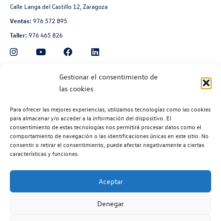
Calle Langa del Castillo 12, Zaragoza
Ventas:
976 572 895
Taller:
976 465 826
Automoción Aragonesa
Gestionar el consentimiento de
las cookies
Avenida de Navarra 135, Zaragoza
Ventas:
976 300 560
Para ofrecer las mejores experiencias, utilizamos tecnologías como las cookies
Taller:
976 300 563
para almacenar y/o acceder a la información del dispositivo. El
consentimiento de estas tecnologías nos permitirá procesar datos como el
Recambios:
976 300 564
comportamiento de navegación o las identificaciones únicas en este sitio. No
consentir o retirar el consentimiento, puede afectar negativamente a ciertas
características y funciones.
Aceptar
©2026 | Volkswagen Zaragoza
| Aviso legal |
Política de privacidad |
Denegar
Política de cookies |
Código ético |
Volkswagen EU Data Act (Reglamento (EU) 2028/2854) |