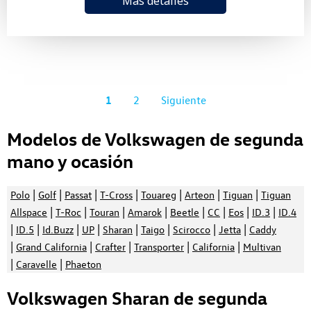
Más detalles
1
2
Siguiente
Modelos de Volkswagen de segunda
mano y ocasión
|
|
|
|
|
|
|
Polo
Golf
Passat
T-Cross
Touareg
Arteon
Tiguan
Tiguan
|
|
|
|
|
|
|
|
Allspace
T-Roc
Touran
Amarok
Beetle
CC
Eos
ID.3
ID.4
|
|
|
|
|
|
|
|
ID.5
Id.Buzz
UP
Sharan
Taigo
Scirocco
Jetta
Caddy
|
|
|
|
|
Grand California
Crafter
Transporter
California
Multivan
|
|
Caravelle
Phaeton
Volkswagen Sharan de segunda