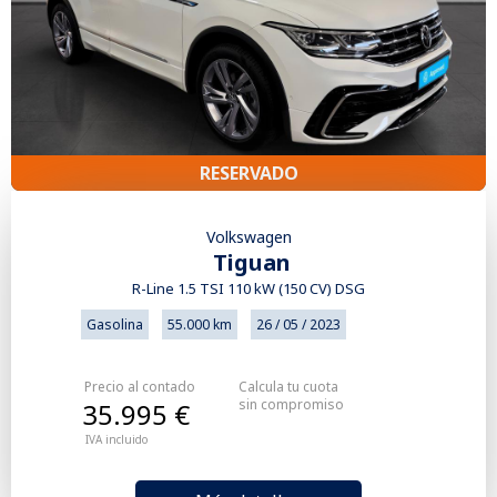
RESERVADO
Volkswagen
Tiguan
R-Line 1.5 TSI 110 kW (150 CV) DSG
Gasolina
55.000 km
26 / 05 / 2023
Precio al contado
Calcula tu cuota
sin compromiso
35.995 €
IVA incluido