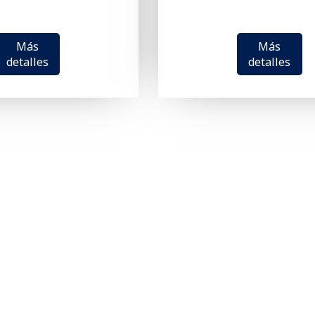
Más
Más
detalles
detalles