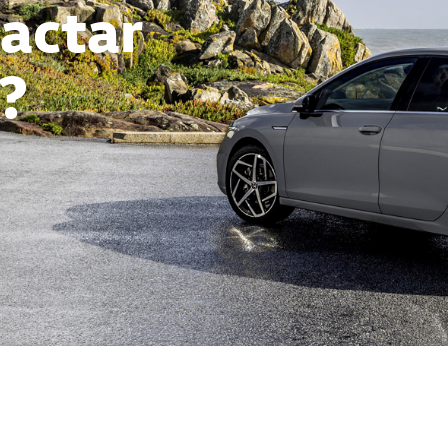
actar
?