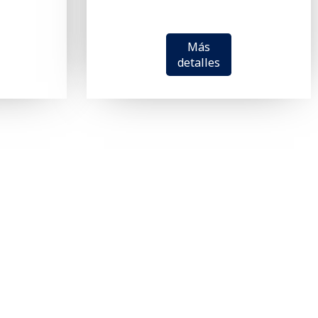
Más
detalles