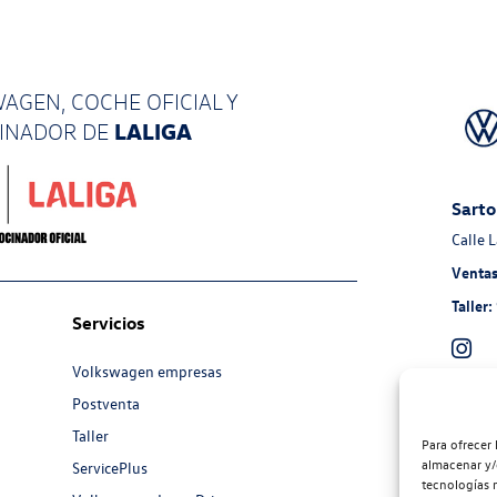
AGEN, COCHE OFICIAL Y
LALIGA
CINADOR
DE
Sarto
Calle 
Ventas
Taller:
Servicios
Volkswagen empresas
Postventa
Auto
Taller
Avenid
Para ofrecer 
almacenar y/
ServicePlus
Ventas
tecnologías 