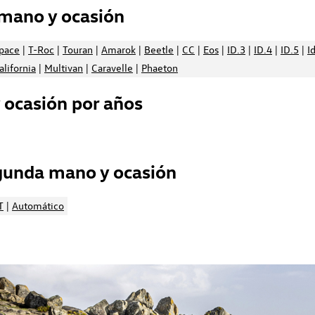
mano y ocasión
space
|
T-Roc
|
Touran
|
Amarok
|
Beetle
|
CC
|
Eos
|
ID.3
|
ID.4
|
ID.5
|
I
alifornia
|
Multivan
|
Caravelle
|
Phaeton
ocasión por años
gunda mano y ocasión
T
|
Automático