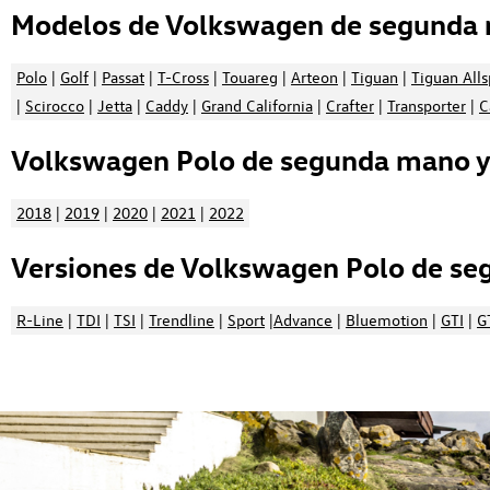
Modelos de Volkswagen de segunda 
Polo
|
Golf
|
Passat
|
T-Cross
|
Touareg
|
Arteon
|
Tiguan
|
Tiguan All
|
Scirocco
|
Jetta
|
Caddy
|
Grand California
|
Crafter
|
Transporter
|
C
Volkswagen Polo de segunda mano y 
2018
|
2019
|
2020
|
2021
|
2022
Versiones de Volkswagen Polo de se
R-Line
|
TDI
|
TSI
|
Trendline
|
Sport
|
Advance
|
Bluemotion
|
GTI
|
G