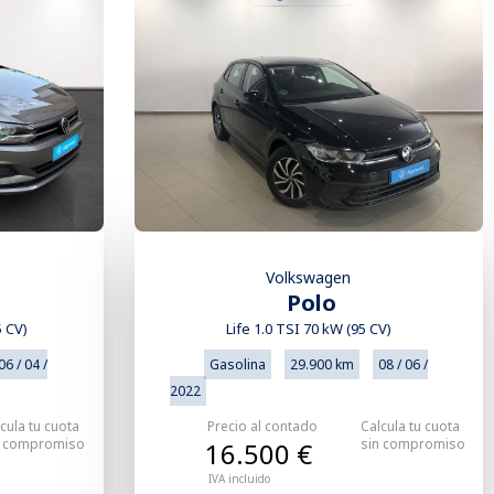
Volkswagen
Polo
5 CV)
Life 1.0 TSI 70 kW (95 CV)
06 / 04 /
Gasolina
29.900 km
08 / 06 /
2022
cula tu cuota
Precio al contado
Calcula tu cuota
n compromiso
sin compromiso
16.500 €
IVA incluido