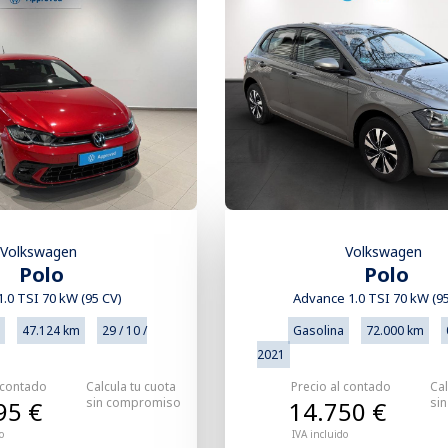
Volkswagen
Volkswagen
Polo
Polo
1.0 TSI 70 kW (95 CV)
Advance 1.0 TSI 70 kW (9
47.124 km
29 / 10 /
Gasolina
72.000 km
2021
 contado
Calcula tu cuota
Precio al contado
Cal
sin compromiso
si
95 €
14.750 €
o
IVA incluido