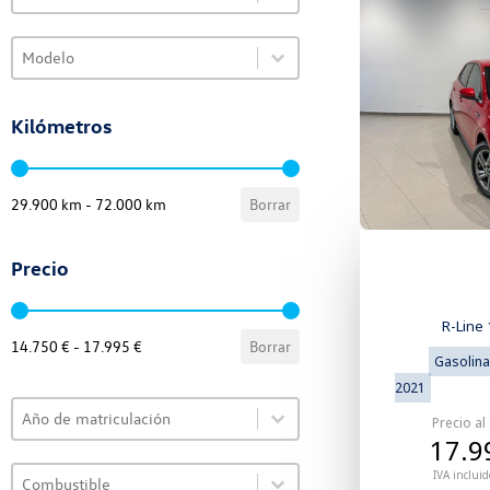
Select content
Select content
VO Selector de modelo
Select content
Kilómetros
VO Selector de kilómetros
29.900 km - 72.000 km
Borrar
Precio
VO Selector de precio
R-Line 
14.750 € - 17.995 €
Borrar
Gasolina
2021
Select content
VO Selector de año
Precio al
Select content
17.9
Select content
VO Selector de combustible
IVA incluid
Select content