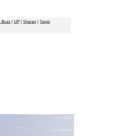
d.Buzz
|
UP
|
Sharan
|
Taigo