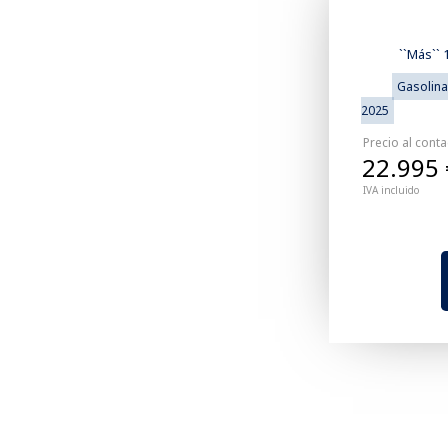
``Más`` 
Gasolina
2025
Precio al cont
22.995 
IVA incluido