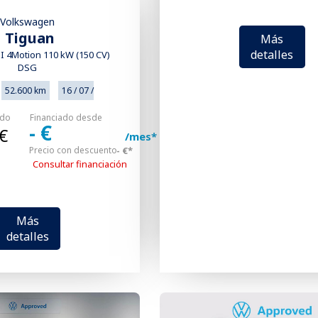
Volkswagen
Tiguan
Más
detalles
DI 4Motion 110 kW (150 CV)
DSG
52.600 km
16 / 07 /
ado
Financiado desde
- €
€
/mes*
Precio con descuento
- €*
Consultar financiación
Más
detalles