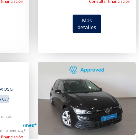
 financiación
Consultar financiación
Más
detalles
CV) DSG
/ 03 /
o desde
/mes*
 descuento
- €*
 financiación