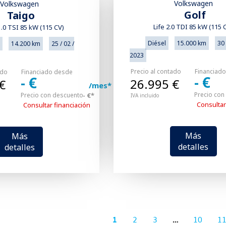
Volkswagen
Volkswagen
Golf
Taigo
Life 2.0 TDI 85 kW (115 
1.0 TSI 85 kW (115 CV)
Diésel
15.000 km
30 
14.200 km
25 / 02 /
2023
Precio al contado
Financiad
ado
Financiado desde
- €
- €
26.995 €
€
/mes*
Precio con
Precio con descuento
- €*
IVA incluido
Consultar
Consultar financiación
Más
Más
detalles
detalles
1
2
3
…
10
1