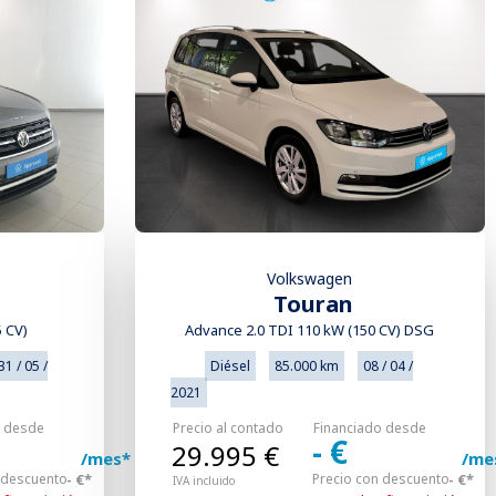
Volkswagen
Touran
5 CV)
Advance 2.0 TDI 110 kW (150 CV) DSG
31 / 05 /
Diésel
85.000 km
08 / 04 /
2021
o desde
Precio al contado
Financiado desde
- €
29.995 €
/mes*
/me
 descuento
- €*
Precio con descuento
- €*
IVA incluido