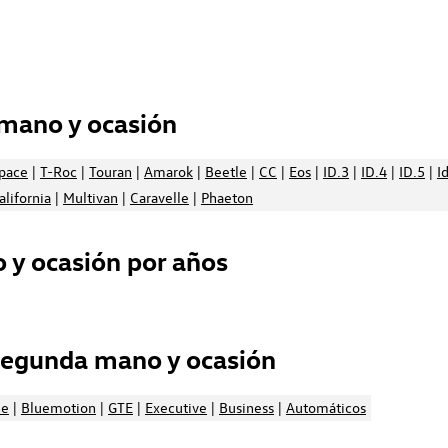
mano y ocasión
space
|
T-Roc
|
Touran
|
Amarok
|
Beetle
|
CC
|
Eos
|
ID.3
|
ID.4
|
ID.5
|
I
alifornia
|
Multivan
|
Caravelle
|
Phaeton
y ocasión por años
segunda mano y ocasión
ne
|
Bluemotion
|
GTE
|
Executive
|
Business
|
Automáticos