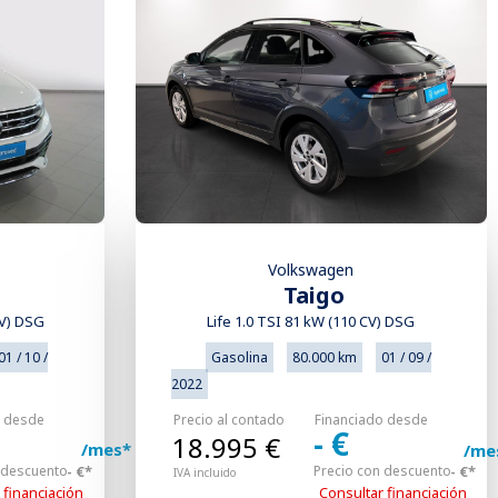
Volkswagen
Taigo
CV) DSG
Life 1.0 TSI 81 kW (110 CV) DSG
01 / 10 /
Gasolina
80.000 km
01 / 09 /
2022
o desde
Precio al contado
Financiado desde
- €
18.995 €
/mes*
/me
 descuento
- €*
Precio con descuento
- €*
IVA incluido
 financiación
Consultar financiación