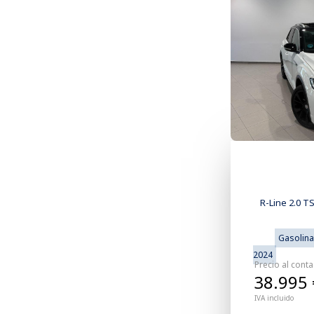
R-Line 2.0 T
Gasolina
2024
Precio al cont
38.995 
IVA incluido