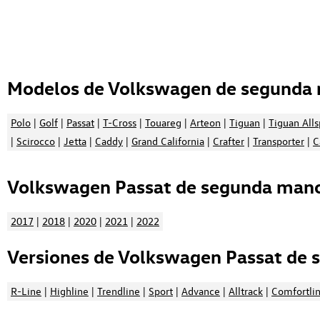
Modelos de Volkswagen de segunda 
Polo
|
Golf
|
Passat
|
T-Cross
|
Touareg
|
Arteon
|
Tiguan
|
Tiguan All
|
Scirocco
|
Jetta
|
Caddy
|
Grand California
|
Crafter
|
Transporter
|
C
Volkswagen Passat de segunda mano 
2017
|
2018
|
2020
|
2021
|
2022
Versiones de Volkswagen Passat de 
R-Line
|
Highline
|
Trendline
|
Sport
|
Advance
|
Alltrack
|
Comfortli