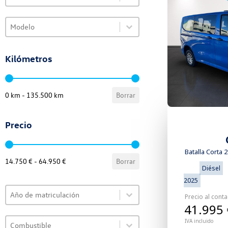
Select content
Select content
VO Selector de modelo
Select content
Kilómetros
VO Selector de kilómetros
0 km - 135.500 km
Borrar
Precio
VO Selector de precio
Batalla Corta 
14.750 € - 64.950 €
Borrar
Diésel
2025
Select content
VO Selector de año
Precio al cont
Select content
41.995 
Select content
VO Selector de combustible
IVA incluido
Select content