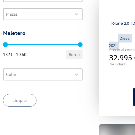
Select content
VO Selector de plazas
Select content
R-Line 2.0 T
Maletero
Diésel
VO Selector de maletero
2021
Precio al cont
137 l - 1.340 l
Borrar
32.995 
IVA incluido
Select content
VO Selector de color
Select content
Limpiar