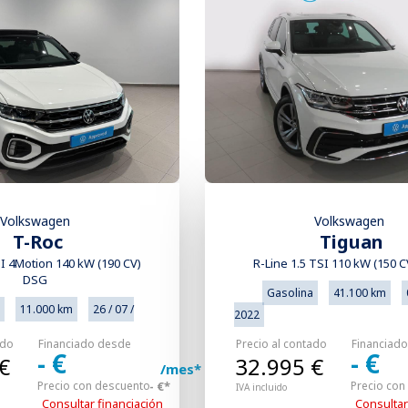
Volkswagen
Volkswagen
Tiguan
T-Roc
R-Line 1.5 TSI 110 kW (150 
SI 4Motion 140 kW (190 CV)
DSG
Gasolina
41.100 km
11.000 km
26 / 07 /
2022
Precio al contado
Financiad
ado
Financiado desde
- €
- €
32.995 €
€
/mes*
Precio con
Precio con descuento
- €*
IVA incluido
Consultar
Consultar financiación