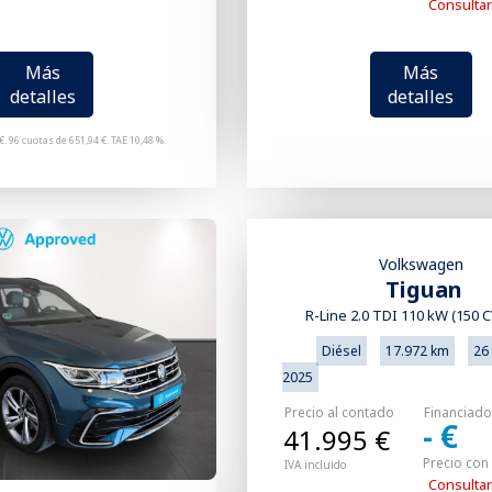
Consultar
Más
Más
detalles
detalles
€. 96 cuotas de 651,94 €. TAE 10,48 %.
Volkswagen
Tiguan
R-Line 2.0 TDI 110 kW (150 
Diésel
17.972 km
26 
2025
Precio al contado
Financiad
- €
41.995 €
Precio con
IVA incluido
Consultar