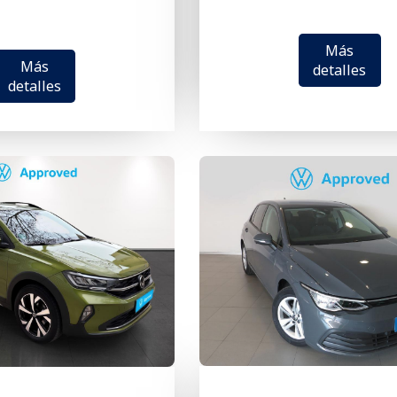
Más
Más
detalles
detalles