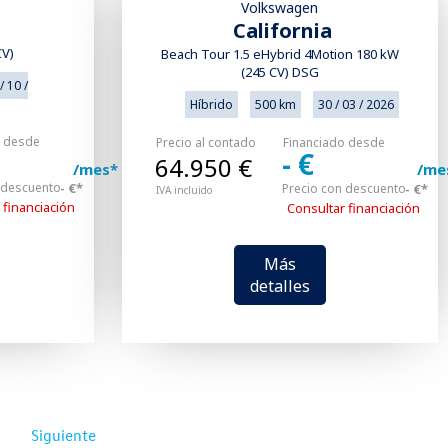
Volkswagen
California
CV)
Beach Tour 1.5 eHybrid 4Motion 180 kW
(245 CV) DSG
/ 10 /
Híbrido
500 km
30 / 03 / 2026
o desde
Precio al contado
Financiado desde
- €
64.950 €
/mes*
/me
 descuento
- €*
Precio con descuento
- €*
IVA incluido
 financiación
Consultar financiación
Más
detalles
1
Siguiente