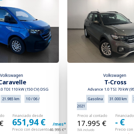
Volkswagen
Volkswagen
Caravelle
T-Cross
2.0 TDI 110 kW (150 CV) DSG
Advance 1.0 TSI 70 kW (9
21.985 km
10 / 06 /
Gasolina
31.000 km
2021
ado
Financiado desde
Precio al contado
Financiad
651,94 €
- €
€
17.995 €
/mes*
Precio con descuento
40.995 €*
Precio con
IVA incluido