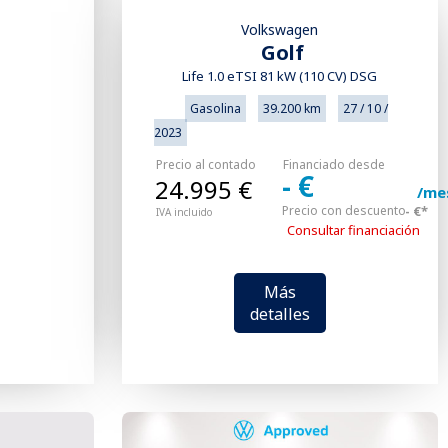
Volkswagen
Golf
Life 1.0 eTSI 81 kW (110 CV) DSG
Gasolina
39.200 km
27 / 10 /
2023
Precio al contado
Financiado desde
- €
24.995 €
/me
Precio con descuento
- €*
IVA incluido
Consultar financiación
Más
detalles