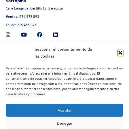
Sartopina
Calle Langa del Castillo 12, Zaragoza
Ventas:
976 572 895
Taller:
976 465 826
Automoción Aragonesa
Gestionar el consentimiento de
las cookies
Avenida de Navarra 135, Zaragoza
Ventas:
976 300 560
Para ofrecer las mejores experiencias, utilizamos tecnologías como las cookies
Taller:
976 300 563
para almacenar y/o acceder a la información del dispositivo. El
consentimiento de estas tecnologías nos permitirá procesar datos como el
Recambios:
976 300 564
comportamiento de navegación o las identificaciones únicas en este sitio. No
consentir o retirar el consentimiento, puede afectar negativamente a ciertas
características y funciones.
Aceptar
©2026 | Volkswagen Zaragoza
| Aviso legal |
Política de privacidad |
Denegar
Política de cookies |
Código ético |