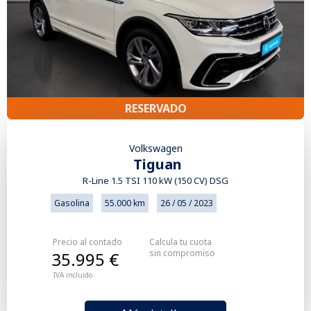
RESERVADO
Volkswagen
Tiguan
R-Line 1.5 TSI 110 kW (150 CV) DSG
Gasolina
55.000 km
26 / 05 / 2023
Precio al contado
Calcula tu cuota
sin compromiso
35.995 €
IVA incluido