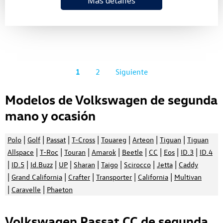
Más detalles
1
2
Siguiente
Modelos de Volkswagen de segunda
mano y ocasión
|
|
|
|
|
|
|
Polo
Golf
Passat
T-Cross
Touareg
Arteon
Tiguan
Tiguan
|
|
|
|
|
|
|
|
Allspace
T-Roc
Touran
Amarok
Beetle
CC
Eos
ID.3
ID.4
|
|
|
|
|
|
|
|
ID.5
Id.Buzz
UP
Sharan
Taigo
Scirocco
Jetta
Caddy
|
|
|
|
|
Grand California
Crafter
Transporter
California
Multivan
|
|
Caravelle
Phaeton
Volkswagen Passat CC de segunda