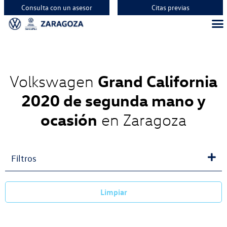
Consulta con un asesor
Citas previas
Vehíc
Vehí
Vehí
Grand California
Volkswagen
2020 de segunda mano y
ocasión
en Zaragoza
Filtros
Limpiar