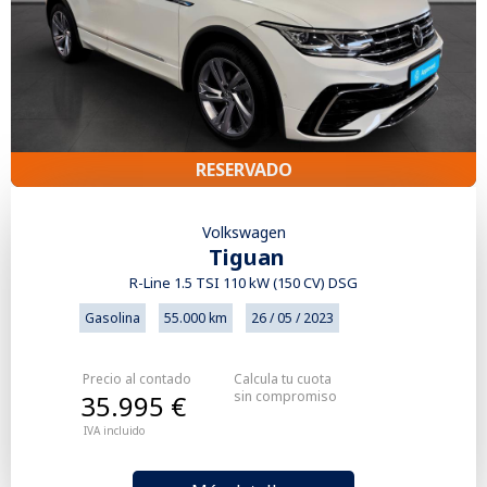
RESERVADO
Volkswagen
Tiguan
R-Line 1.5 TSI 110 kW (150 CV) DSG
Gasolina
55.000 km
26 / 05 / 2023
Precio al contado
Calcula tu cuota
sin compromiso
35.995 €
IVA incluido