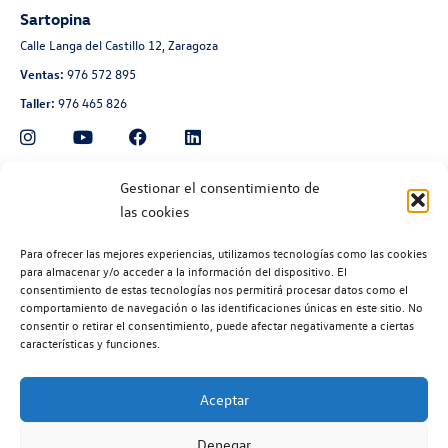
Sartopina
Calle Langa del Castillo 12, Zaragoza
Ventas:
976 572 895
Taller:
976 465 826
Automoción Aragonesa
Gestionar el consentimiento de
las cookies
Avenida de Navarra 135, Zaragoza
Ventas:
976 300 560
Para ofrecer las mejores experiencias, utilizamos tecnologías como las cookies
Taller:
976 300 563
para almacenar y/o acceder a la información del dispositivo. El
consentimiento de estas tecnologías nos permitirá procesar datos como el
Recambios:
976 300 564
comportamiento de navegación o las identificaciones únicas en este sitio. No
consentir o retirar el consentimiento, puede afectar negativamente a ciertas
características y funciones.
Aceptar
©2026 | Volkswagen Zaragoza
| Aviso legal |
Política de privacidad |
Denegar
Política de cookies |
Código ético |