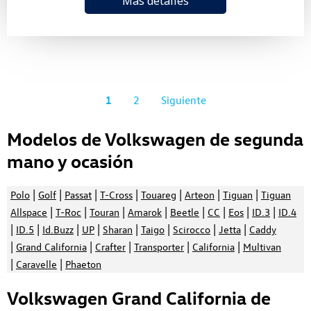
Más detalles
1
2
Siguiente
Modelos de Volkswagen de segunda
mano y ocasión
|
|
|
|
|
|
|
Polo
Golf
Passat
T-Cross
Touareg
Arteon
Tiguan
Tiguan
|
|
|
|
|
|
|
|
Allspace
T-Roc
Touran
Amarok
Beetle
CC
Eos
ID.3
ID.4
|
|
|
|
|
|
|
|
ID.5
Id.Buzz
UP
Sharan
Taigo
Scirocco
Jetta
Caddy
|
|
|
|
|
Grand California
Crafter
Transporter
California
Multivan
|
|
Caravelle
Phaeton
Volkswagen Grand California de