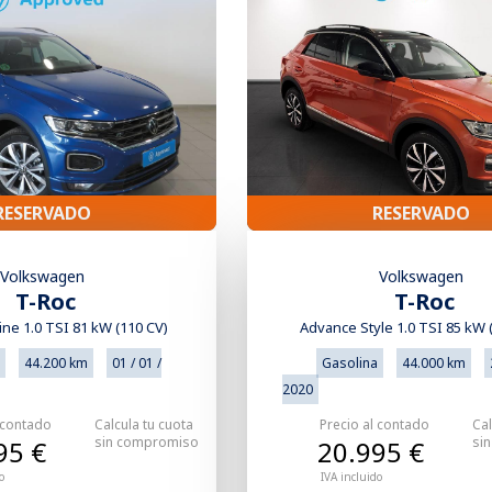
RESERVADO
RESERVADO
Volkswagen
Volkswagen
T-Roc
T-Roc
ne 1.0 TSI 81 kW (110 CV)
Advance Style 1.0 TSI 85 kW 
44.200 km
01 / 01 /
Gasolina
44.000 km
2020
 contado
Calcula tu cuota
Precio al contado
Cal
sin compromiso
si
95 €
20.995 €
o
IVA incluido