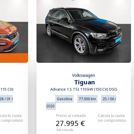
Volkswagen
Tiguan
(115 CV)
Advance 1.5 TSI 110 kW (150 CV) DSG
28 / 01 /
Gasolina
77.000 km
25 / 06 /
2020
cula tu cuota
Precio al contado
Calcula tu cuota
n compromiso
sin compromiso
27.995 €
IVA incluido