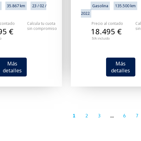
35.867 km
23 / 02 /
Gasolina
135.500 km
2022
 contado
Calcula tu cuota
Precio al contado
Cal
sin compromiso
si
95 €
18.495 €
o
IVA incluido
Más
Más
detalles
detalles
1
2
3
…
6
7