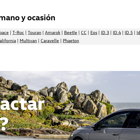
mano y ocasión
space
|
T-Roc
|
Touran
|
Amarok
|
Beetle
|
CC
|
Eos
|
ID.3
|
ID.4
|
ID.5
|
I
alifornia
|
Multivan
|
Caravelle
|
Phaeton
actar
?