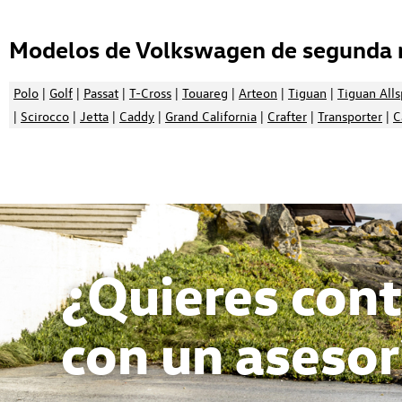
Modelos de Volkswagen de segunda 
Polo
|
Golf
|
Passat
|
T-Cross
|
Touareg
|
Arteon
|
Tiguan
|
Tiguan All
|
Scirocco
|
Jetta
|
Caddy
|
Grand California
|
Crafter
|
Transporter
|
C
¿Quieres cont
con un asesor