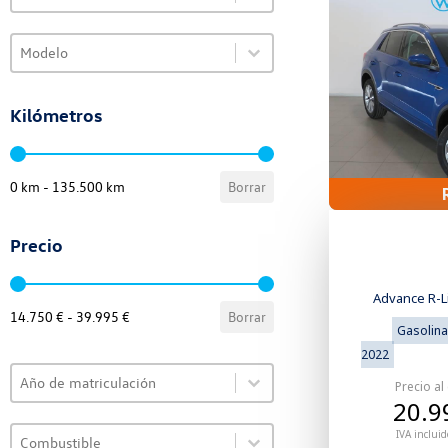
Select content
Select content
VO Selector de modelo
Select content
Kilómetros
VO Selector de kilómetros
0 km - 135.500 km
Borrar
Precio
VO Selector de precio
Advance R-Li
14.750 € - 39.995 €
Borrar
Gasolina
2022
Select content
VO Selector de año
Precio al
Select content
20.9
Select content
VO Selector de combustible
IVA incluid
Select content