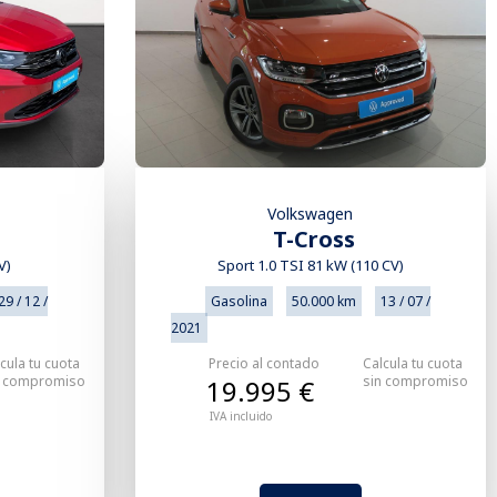
Volkswagen
T-Cross
Sport 1.0 TSI 81 kW (110 CV)
V)
Gasolina
50.000 km
13 / 07 /
29 / 12 /
2021
Precio al contado
Calcula tu cuota
cula tu cuota
sin compromiso
n compromiso
19.995 €
IVA incluido