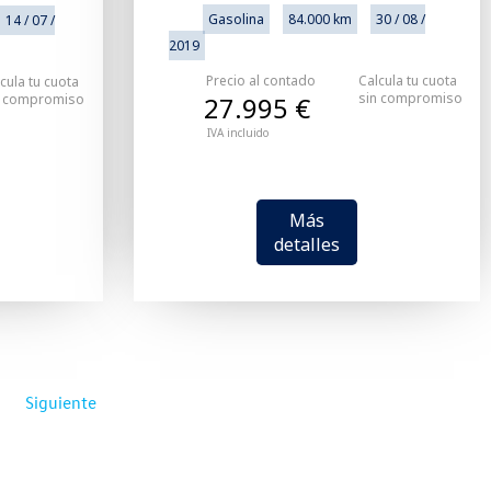
Gasolina
84.000 km
30 / 08 /
14 / 07 /
2019
Precio al contado
Calcula tu cuota
cula tu cuota
sin compromiso
n compromiso
27.995 €
IVA incluido
Más
detalles
Siguiente