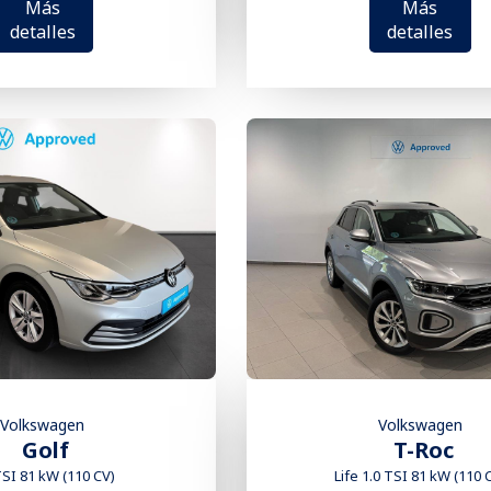
Más
Más
detalles
detalles
Volkswagen
Volkswagen
Golf
T-Roc
TSI 81 kW (110 CV)
Life 1.0 TSI 81 kW (110 