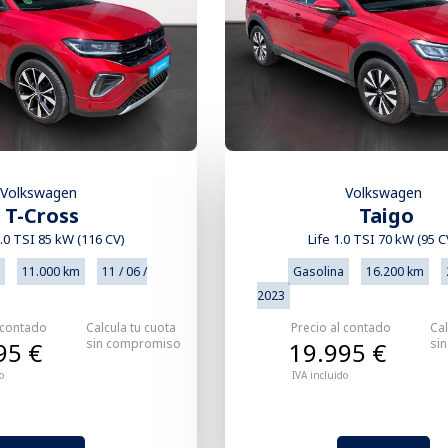
Volkswagen
Volkswagen
T-Cross
Taigo
1.0 TSI 85 kW (116 CV)
Life 1.0 TSI 70 kW (95 C
11.000 km
11 / 06 /
Gasolina
16.200 km
2023
 contado
Calcula tu cuota
Precio al contado
Cal
sin compromiso
si
95 €
19.995 €
o
IVA incluido