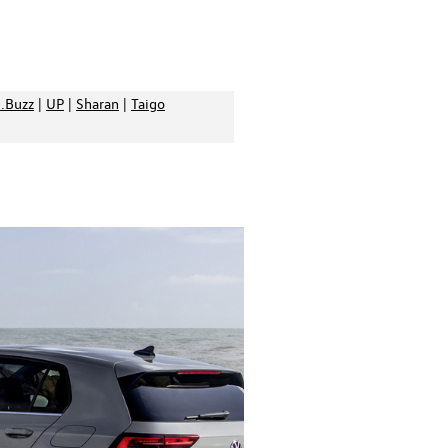
d.Buzz
|
UP
|
Sharan
|
Taigo