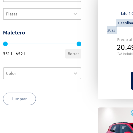
Select content
VO Selector de plazas
Select content
Life 1
Gasolina
2023
Maletero
Precio al
VO Selector de maletero
20.4
351 l - 652 l
Borrar
IVA incluid
Select content
VO Selector de color
Select content
Limpiar