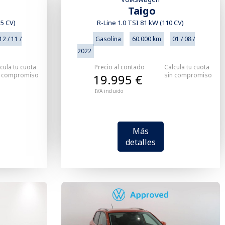
Taigo
15 CV)
R-Line 1.0 TSI 81 kW (110 CV)
12 / 11 /
Gasolina
60.000 km
01 / 08 /
2022
cula tu cuota
Precio al contado
Calcula tu cuota
n compromiso
sin compromiso
19.995 €
IVA incluido
Más
detalles