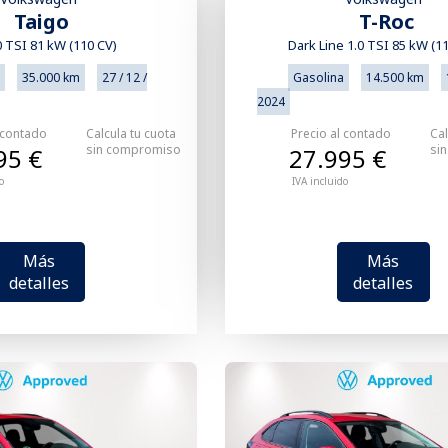
Taigo
T-Roc
.0 TSI 81 kW (110 CV)
Dark Line 1.0 TSI 85 kW (1
35.000 km
27 / 12 /
Gasolina
14.500 km
2024
 contado
Calcula tu cuota
Precio al contado
Cal
sin compromiso
si
95 €
27.995 €
o
IVA incluido
Más
Más
detalles
detalles