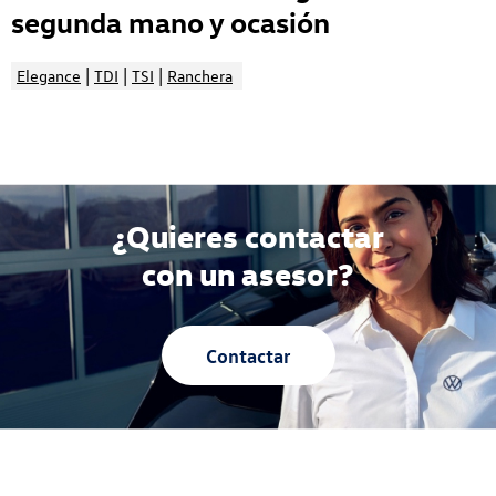
segunda mano y ocasión
|
|
|
Elegance
TDI
TSI
Ranchera
¿Quieres contactar
con un asesor?
Contactar