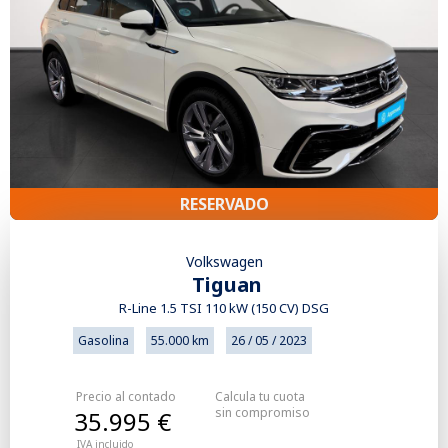
RESERVADO
Volkswagen
Tiguan
R-Line 1.5 TSI 110 kW (150 CV) DSG
Gasolina
55.000 km
26 / 05 / 2023
Precio al contado
Calcula tu cuota
sin compromiso
35.995 €
IVA incluido