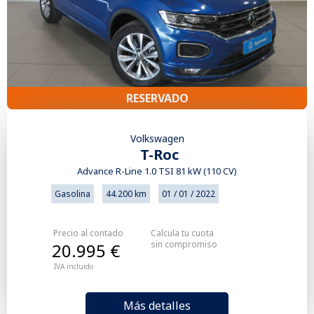
RESERVADO
Volkswagen
T-Roc
Advance R-Line 1.0 TSI 81 kW (110 CV)
Gasolina
44.200 km
01 / 01 / 2022
Precio al contado
Calcula tu cuota
sin compromiso
20.995 €
IVA incluido
Más detalles