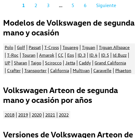
1
2
3
…
5
6
Siguiente
Modelos de Volkswagen de segunda
mano y ocasión
|
|
|
|
|
|
Polo
Golf
Passat
T-Cross
Touareg
Tiguan
Tiguan Allspace
|
|
|
|
|
|
|
|
|
|
T-Roc
Touran
Amarok
CC
Eos
ID.3
ID.4
ID.5
Id.Buzz
|
|
|
|
|
|
UP
Sharan
Taigo
Scirocco
Jetta
Caddy
Grand California
|
|
|
|
|
|
Crafter
Transporter
California
Multivan
Caravelle
Phaeton
Volkswagen Arteon de segunda
mano y ocasión por años
|
|
|
|
2018
2019
2020
2021
2022
Versiones de Volkswagen Arteon de