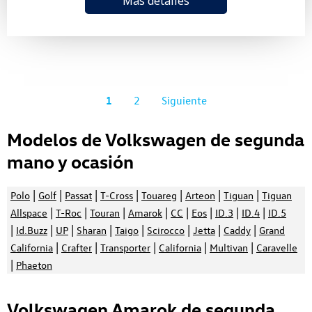
Más detalles
1
2
Siguiente
Modelos de Volkswagen de segunda
mano y ocasión
|
|
|
|
|
|
|
Polo
Golf
Passat
T-Cross
Touareg
Arteon
Tiguan
Tiguan
|
|
|
|
|
|
|
|
Allspace
T-Roc
Touran
Amarok
CC
Eos
ID.3
ID.4
ID.5
|
|
|
|
|
|
|
|
Id.Buzz
UP
Sharan
Taigo
Scirocco
Jetta
Caddy
Grand
|
|
|
|
|
California
Crafter
Transporter
California
Multivan
Caravelle
|
Phaeton
Volkswagen Amarok de segunda