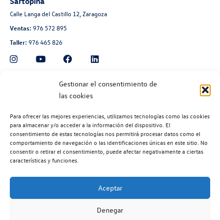
Sartopina
Calle Langa del Castillo 12, Zaragoza
Ventas:
976 572 895
Taller:
976 465 826
Automoción Aragonesa
Gestionar el consentimiento de
las cookies
Avenida de Navarra 135, Zaragoza
Ventas:
976 300 560
Para ofrecer las mejores experiencias, utilizamos tecnologías como las cookies
Taller:
976 300 563
para almacenar y/o acceder a la información del dispositivo. El
consentimiento de estas tecnologías nos permitirá procesar datos como el
Recambios:
976 300 564
comportamiento de navegación o las identificaciones únicas en este sitio. No
consentir o retirar el consentimiento, puede afectar negativamente a ciertas
características y funciones.
Aceptar
©2026 | Volkswagen Zaragoza
| Aviso legal |
Política de privacidad |
Denegar
Política de cookies |
Código ético |