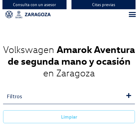
Consulta con un asesor
Citas previas
Vehíc
Vehí
Vehí
Amarok Aventura
Volkswagen
de segunda mano y ocasión
en Zaragoza
Filtros
Limpiar