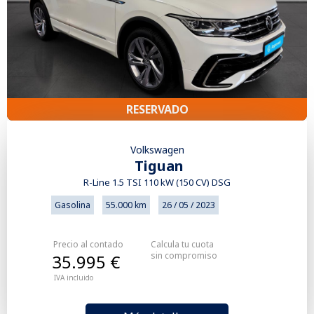
RESERVADO
Volkswagen
Tiguan
R-Line 1.5 TSI 110 kW (150 CV) DSG
Gasolina
55.000 km
26 / 05 / 2023
Precio al contado
Calcula tu cuota
sin compromiso
35.995 €
IVA incluido