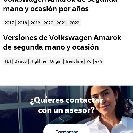
mano y ocasión por años
|
|
|
|
|
2017
2018
2019
2020
2021
2022
Versiones de Volkswagen Amarok
de segunda mano y ocasión
|
|
|
|
|
|
TDI
Básico
Highline
Origin
Trendline
V6
4×4
¿Quieres contactar
con un asesor?
Contactar