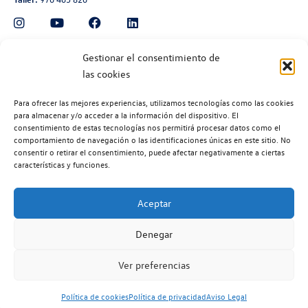
Automoción Aragonesa
Gestionar el consentimiento de
las cookies
Avenida de Navarra 135, Zaragoza
Ventas:
976 300 560
Para ofrecer las mejores experiencias, utilizamos tecnologías como las cookies
Taller:
976 300 563
para almacenar y/o acceder a la información del dispositivo. El
consentimiento de estas tecnologías nos permitirá procesar datos como el
Recambios:
976 300 564
comportamiento de navegación o las identificaciones únicas en este sitio. No
consentir o retirar el consentimiento, puede afectar negativamente a ciertas
características y funciones.
Aceptar
©2026 | Volkswagen Zaragoza
| Aviso legal |
Política de privacidad |
Denegar
Política de cookies |
Código ético |
Volkswagen EU Data Act (Reglamento (EU) 2028/2854) |
Ver preferencias
Volkswagen Vehículos Comerciales EU Data Act (Reglamento (EU)
2028/2854)
Política de cookies
Política de privacidad
Aviso Legal