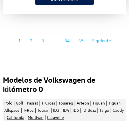
1
2
3
…
34
35
Siguiente
Modelos de Volkswagen de
kilómetro 0
|
|
|
|
|
|
|
Polo
Golf
Passat
T-Cross
Touareg
Arteon
Tiguan
Tiguan
|
|
|
|
|
|
|
|
Allspace
T-Roc
Touran
ID3
ID4
ID5
ID.Buzz
Taigo
Caddy
|
|
|
California
Multivan
Caravelle