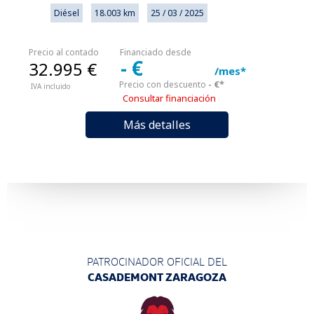
Diésel
18.003 km
25 / 03 / 2025
Precio al contado
Financiado desde
- €
32.995 €
/mes*
- €*
Precio con descuento
IVA incluido
Consultar financiación
Más detalles
PATROCINADOR OFICIAL DEL
CASADEMONT ZARAGOZA