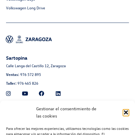
Volkswagen Long Drive
Sartopina
Calle Langa del Castillo 12, Zaragoza
Ventas:
976 572 895
Taller:
976 465 826
Automoción Aragonesa
Gestionar el consentimiento de
las cookies
Avenida de Navarra 135, Zaragoza
Ventas:
976 300 560
Para ofrecer las mejores experiencias, utilizamos tecnologías como las cookies
Taller:
976 300 563
para almacenar y/o acceder a la información del dispositivo. El