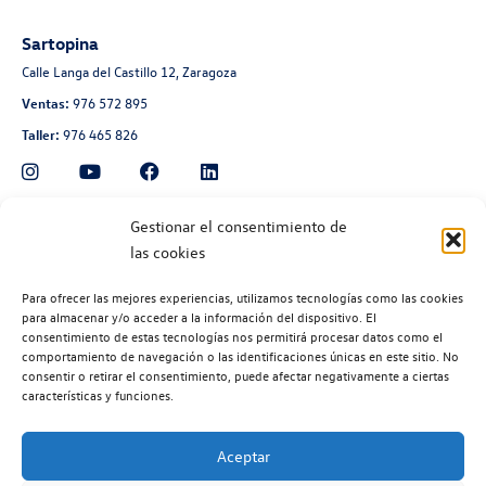
Sartopina
Calle Langa del Castillo 12, Zaragoza
Ventas:
976 572 895
Taller:
976 465 826
Automoción Aragonesa
Gestionar el consentimiento de
las cookies
Avenida de Navarra 135, Zaragoza
Ventas:
976 300 560
Para ofrecer las mejores experiencias, utilizamos tecnologías como las cookies
Taller:
976 300 563
para almacenar y/o acceder a la información del dispositivo. El
consentimiento de estas tecnologías nos permitirá procesar datos como el
Recambios:
976 300 564
comportamiento de navegación o las identificaciones únicas en este sitio. No
consentir o retirar el consentimiento, puede afectar negativamente a ciertas
características y funciones.
Aceptar
©2026 | Volkswagen Zaragoza
| Aviso legal |
Política de privacidad |