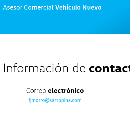
Vehículo Nuevo
Asesor Comercial
contac
Información de
electrónico
Correo
fjmorro@sartopina.com