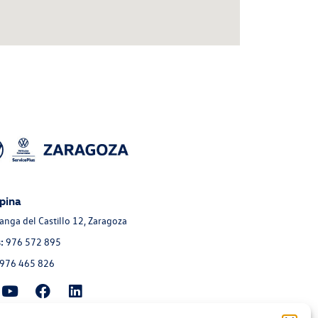
pina
Langa del Castillo 12, Zaragoza
:
976 572 895
976 465 826