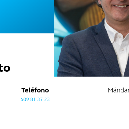
to
Teléfono
Mánda
609 81 37 23