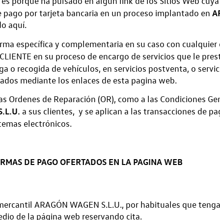
es porque ha pulsado en algún link de los Sitios Web cuya 
A
e pago por tarjeta bancaria en un proceso implantado en
do aquí.
forma específica y complementaria en su caso con cualqui
l CLIENTE en su proceso de encargo de servicios que le pres
ga o recogida de vehículos, en servicios postventa, o servi
estados mediante los enlaces de esta pagina web.
as Ordenes de Reparación (OR), como a las Condiciones Ge
.L.U.
a sus clientes, y se aplican a las transacciones de p
stemas electrónicos.
ORMAS DE PAGO OFERTADOS EN LA PAGINA WEB​
la mercantil ARAGÓN WAGEN S.L.U., por habituales que tenga
edio de la página web reservando cita.