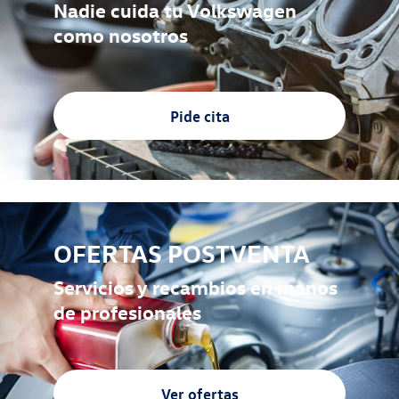
Nadie cuida tu Volkswagen
como nosotros
Pide cita
OFERTAS POSTVENTA
Servicios y recambios en manos
de profesionales
Ver ofertas