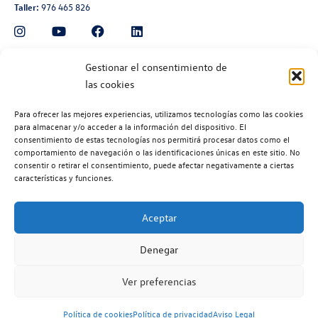
Taller:
976 465 826
Automoción Aragonesa
Gestionar el consentimiento de
las cookies
Avenida de Navarra 135, Zaragoza
Ventas:
976 300 560
Para ofrecer las mejores experiencias, utilizamos tecnologías como las cookies
Taller:
976 300 563
para almacenar y/o acceder a la información del dispositivo. El
consentimiento de estas tecnologías nos permitirá procesar datos como el
Recambios:
976 300 564
comportamiento de navegación o las identificaciones únicas en este sitio. No
consentir o retirar el consentimiento, puede afectar negativamente a ciertas
características y funciones.
Aceptar
©2026 | Volkswagen Zaragoza
| Aviso legal |
Política de privacidad |
Denegar
Política de cookies |
Código ético |
Volkswagen EU Data Act (Reglamento (EU) 2028/2854) |
Ver preferencias
Volkswagen Vehículos Comerciales EU Data Act (Reglamento (EU)
2028/2854)
Política de cookies
Política de privacidad
Aviso Legal