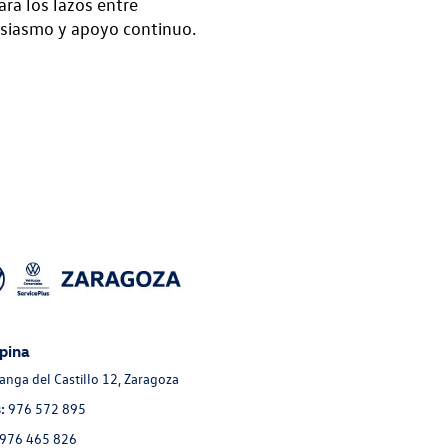
ará los lazos entre
siasmo y apoyo continuo.
pina
Langa del Castillo 12, Zaragoza
:
976 572 895
976 465 826